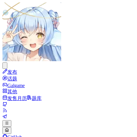
发布
话题
Galgame
其他
发售月历
题库