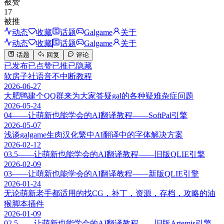
被赞
17
被推
动态
收藏
话题
Galgame
关于
动态
收藏
话题
Galgame
关于
话题
回复
评论
已发布
已点赞
已推
已隐藏
软房子社语音不中断教程
2026-06-27
大肥鸭建个QQ群来为大家答疑gal的各种疑难杂症问题
2026-05-24
04——让萌新也能学会的AI翻译教程——SoftPal引擎
2026-05-07
浅谈galgame生肉汉化繁中AI翻译中的字体解决方案
2026-02-12
03.5——让萌新也能学会的AI翻译教程——旧版QLIE引擎
2026-02-09
03——让萌新也能学会的AI翻译教程——新版QLIE引擎
2026-01-24
无论萌新老手都适用的找CG，补丁，资源，存档，攻略的油
猴脚本插件
2026-01-09
02.5——让萌新也能学会的AI翻译教程——旧版Artemis引擎