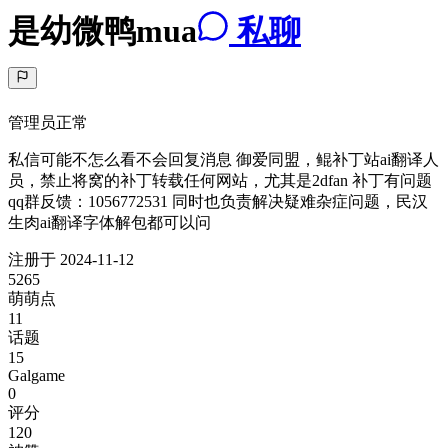
是幼微鸭mua
私聊
管理员
正常
私信可能不怎么看不会回复消息 御爱同盟，鲲补丁站ai翻译人
员，禁止将窝的补丁转载任何网站，尤其是2dfan 补丁有问题
qq群反馈：1056772531 同时也负责解决疑难杂症问题，民汉
生肉ai翻译字体解包都可以问
注册于
2024-11-12
5265
萌萌点
11
话题
15
Galgame
0
评分
120