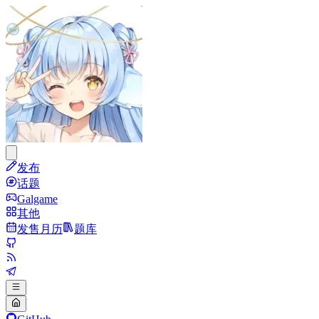
发布
话题
Galgame
其他
发售月历
题库