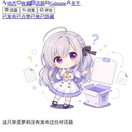
动态
收藏
话题
Galgame
关于
话题
回复
评论
已发布
已点赞
已推
已隐藏
这只笨蛋萝莉没有发布过任何话题