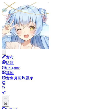
发布
话题
Galgame
其他
发售月历
题库