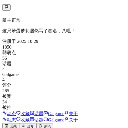
版主
正常
这只笨蛋萝莉居然写了签名，八嘎！
注册于
2025-10-29
1850
萌萌点
56
话题
4
Galgame
4
评分
265
被赞
34
被推
动态
收藏
话题
Galgame
关于
动态
收藏
话题
Galgame
关于
话题
回复
评论