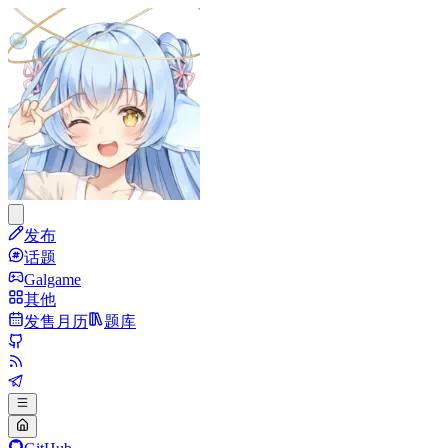
发布
话题
Galgame
其他
发售月历
题库