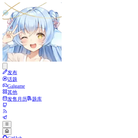
发布
话题
Galgame
其他
发售月历
题库