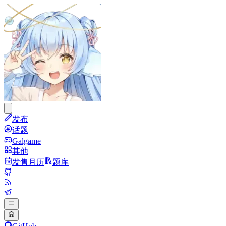
发布
话题
Galgame
其他
发售月历
题库