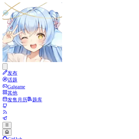
发布
话题
Galgame
其他
发售月历
题库