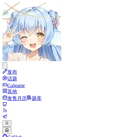
发布
话题
Galgame
其他
发售月历
题库