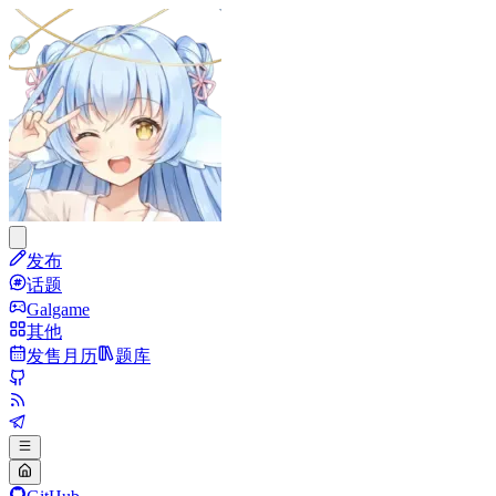
发布
话题
Galgame
其他
发售月历
题库