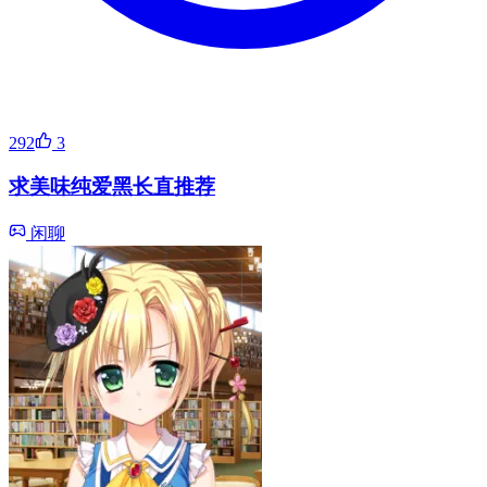
292
3
求美味纯爱黑长直推荐
闲聊