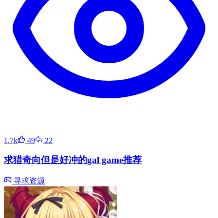
1.7k
49
22
求猎奇向但是好冲的gal game推荐
寻求资源