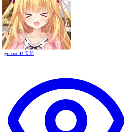
jiyuhaodd
3 天前