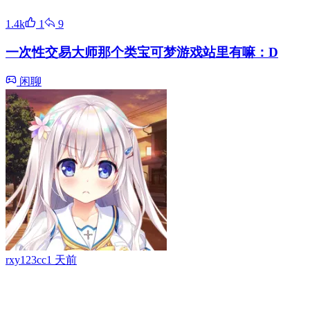
1.4k
1
9
一次性交易大师那个类宝可梦游戏站里有嘛：D
闲聊
rxy123cc
1 天前