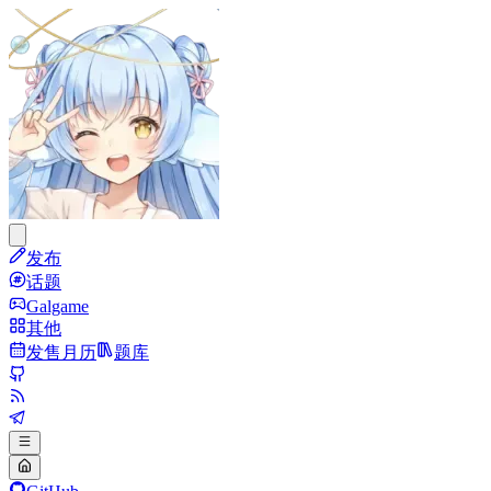
发布
话题
Galgame
其他
发售月历
题库