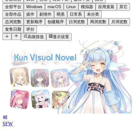
全部平台
Windows
macOS
Linux
模拟器
应用直装
其它
全部作品
拔作
剧情作
萌系
日常系
未分类
总浏览数
更新顺序
创建顺序
日浏览数
周浏览数
月浏览数
发售日期
评分
高级筛选
显示设置
SFW