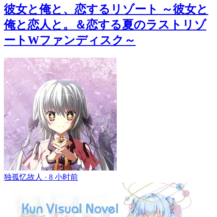
彼女と俺と、恋するリゾート ～彼女と
俺と恋人と。＆恋する夏のラストリゾ
ートWファンディスク～
独孤忆故人 ·
8 小时前