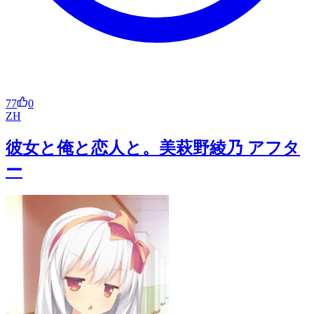
77
0
ZH
彼女と俺と恋人と。美萩野綾乃 アフタ
ー