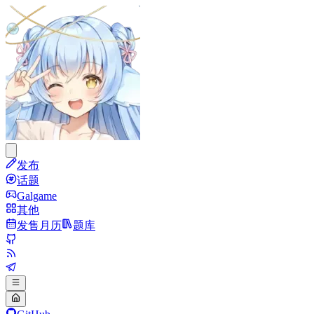
发布
话题
Galgame
其他
发售月历
题库