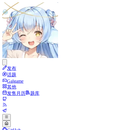
发布
话题
Galgame
其他
发售月历
题库