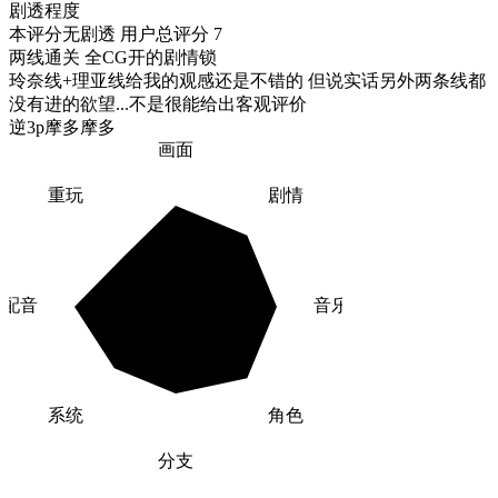
剧透程度
本评分无剧透
用户总评分 7
两线通关 全CG开的剧情锁

玲奈线+理亚线给我的观感还是不错的 但说实话另外两条线都
没有进的欲望...不是很能给出客观评价

逆3p摩多摩多
画面
重玩
剧情
配音
音乐
系统
角色
分支