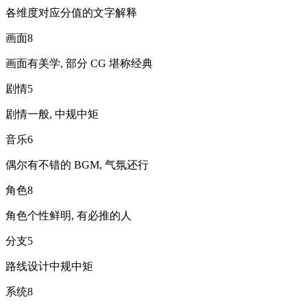
各维度对应分值的文字解释
画面
8
画面有美学, 部分 CG 堪称经典
剧情
5
剧情一般, 中规中矩
音乐
6
偶尔有不错的 BGM, 气氛还行
角色
8
角色个性鲜明, 有必推的人
分支
5
路线设计中规中矩
系统
8