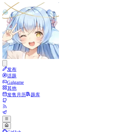
发布
话题
Galgame
其他
发售月历
题库