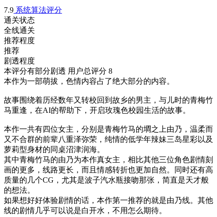
7.9
系统算法评分
通关状态
全线通关
推荐程度
推荐
剧透程度
本评分有部分剧透
用户总评分 8
本作为一部萌拔，色情内容占了绝大部分的内容。

故事围绕着历经数年又转校回到故乡的男主，与儿时的青梅竹
马重逢，在AI的帮助下，开启玫瑰色校园生活的故事。

本作一共有四位女主，分别是青梅竹马的墹之上由乃，温柔而
又不合群的前辈八重泽弥荣，纯情的低学年辣妹三岛星彩以及
萝莉型身材的同桌沼津润海。

其中青梅竹马的由乃为本作真女主，相比其他三位角色剧情刻
画的更多，线路更长，而且情感转折也更加自然。同时还有高
质量的几个CG，尤其是波子汽水瓶接吻那张，简直是天才般
的想法。

如果想好好体验剧情的话，本作第一推荐的就是由乃线。其他
线的剧情几乎可以说是白开水，不用怎么期待。
