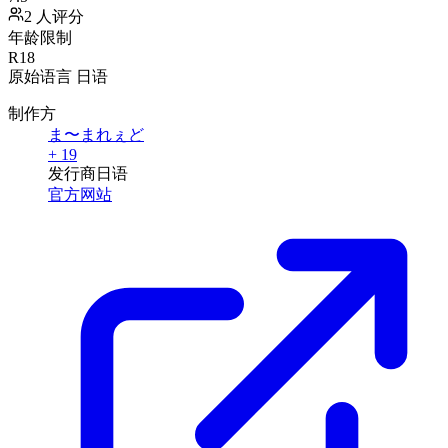
2 人评分
年龄限制
R18
原始语言
日语
制作方
ま〜まれぇど
+ 19
发行商
日语
官方网站