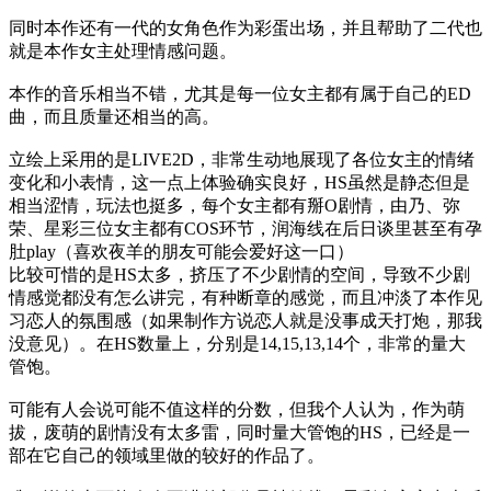
同时本作还有一代的女角色作为彩蛋出场，并且帮助了二代也
就是本作女主处理情感问题。

本作的音乐相当不错，尤其是每一位女主都有属于自己的ED
曲，而且质量还相当的高。

立绘上采用的是LIVE2D，非常生动地展现了各位女主的情绪
变化和小表情，这一点上体验确实良好，HS虽然是静态但是
相当涩情，玩法也挺多，每个女主都有掰O剧情，由乃、弥
荣、星彩三位女主都有COS环节，润海线在后日谈里甚至有孕
肚play（喜欢夜羊的朋友可能会爱好这一口）

比较可惜的是HS太多，挤压了不少剧情的空间，导致不少剧
情感觉都没有怎么讲完，有种断章的感觉，而且冲淡了本作见
习恋人的氛围感（如果制作方说恋人就是没事成天打炮，那我
没意见）。在HS数量上，分别是14,15,13,14个，非常的量大
管饱。

可能有人会说可能不值这样的分数，但我个人认为，作为萌
拔，废萌的剧情没有太多雷，同时量大管饱的HS，已经是一
部在它自己的领域里做的较好的作品了。
