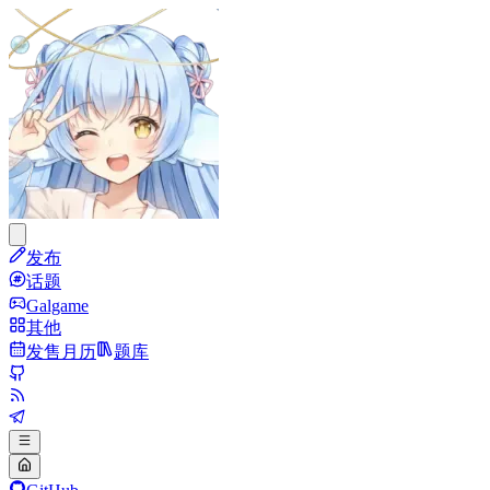
发布
话题
Galgame
其他
发售月历
题库