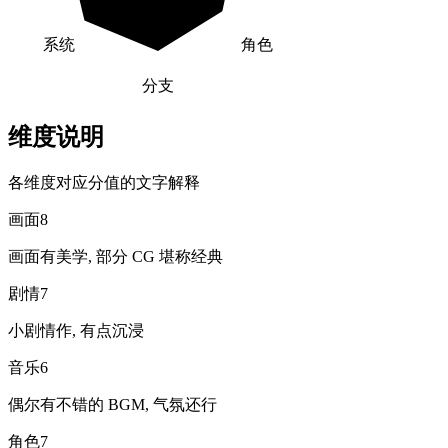
系统
角色
分支
维度说明
各维度对应分值的文字解释
画面
8
画面有美学, 部分 CG 堪称经典
剧情
7
小剧情作, 有点沉浸
音乐
6
偶尔有不错的 BGM, 气氛还行
角色
7