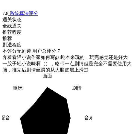
7.8
系统算法评分
通关状态
全线通关
推荐程度
推荐
剧透程度
本评分无剧透
用户总评分 7
奔着看轻小说作家如何写gal剧本来玩的，玩完感觉还是好大
一股子轻小说味啊（），略带一点剧情但是完全不需要使用大
脑，推完后剧情丝滑的从大脑皮层上滑过
画面
重玩
剧情
配音
音乐