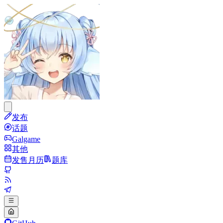
发布
话题
Galgame
其他
发售月历
题库