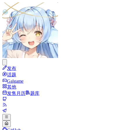
发布
话题
Galgame
其他
发售月历
题库