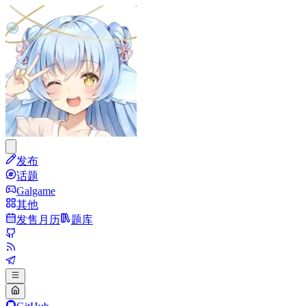
发布
话题
Galgame
其他
发售月历
题库