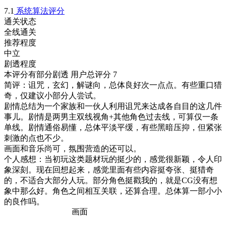
7.1
系统算法评分
通关状态
全线通关
推荐程度
中立
剧透程度
本评分有部分剧透
用户总评分 7
简评：诅咒，玄幻，解谜向，总体良好次一点点。有些重口猎
奇，仅建议小部分人尝试。

剧情总结为一个家族和一伙人利用诅咒来达成各自目的这几件
事儿。剧情是两男主双线视角+其他角色过去线，可算仅一条
单线。剧情通俗易懂，总体平淡平缓，有些黑暗压抑，但紧张
刺激的点也不少。

画面和音乐尚可，氛围营造的还可以。

个人感想：当初玩这类题材玩的挺少的，感觉很新颖，令人印
象深刻。现在回想起来，感觉里面有些内容挺夸张、挺猎奇
的，不适合大部分人玩。部分角色挺戳我的，就是CG没有想
象中那么好。角色之间相互关联，还算合理。总体算一部小小
画面