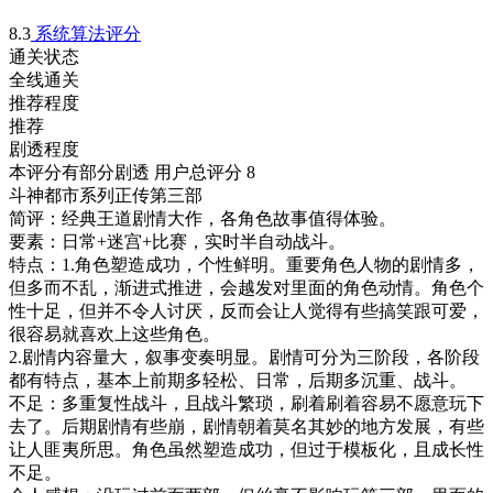
8.3
系统算法评分
通关状态
全线通关
推荐程度
推荐
剧透程度
本评分有部分剧透
用户总评分 8
斗神都市系列正传第三部

简评：经典王道剧情大作，各角色故事值得体验。

要素：日常+迷宫+比赛，实时半自动战斗。

特点：1.角色塑造成功，个性鲜明。重要角色人物的剧情多，
但多而不乱，渐进式推进，会越发对里面的角色动情。角色个
性十足，但并不令人讨厌，反而会让人觉得有些搞笑跟可爱，
很容易就喜欢上这些角色。

2.剧情内容量大，叙事变奏明显。剧情可分为三阶段，各阶段
都有特点，基本上前期多轻松、日常，后期多沉重、战斗。

不足：多重复性战斗，且战斗繁琐，刷着刷着容易不愿意玩下
去了。后期剧情有些崩，剧情朝着莫名其妙的地方发展，有些
让人匪夷所思。角色虽然塑造成功，但过于模板化，且成长性
不足。
