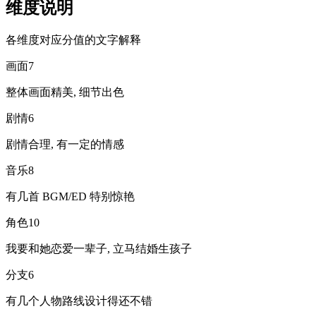
维度说明
各维度对应分值的文字解释
画面
7
整体画面精美, 细节出色
剧情
6
剧情合理, 有一定的情感
音乐
8
有几首 BGM/ED 特别惊艳
角色
10
我要和她恋爱一辈子, 立马结婚生孩子
分支
6
有几个人物路线设计得还不错