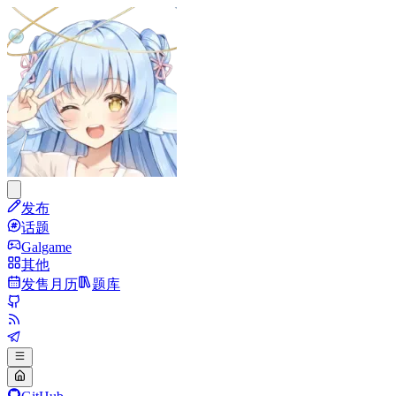
发布
话题
Galgame
其他
发售月历
题库