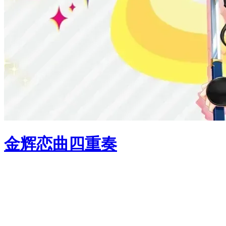
金辉恋曲四重奏