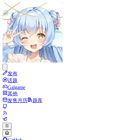
发布
话题
Galgame
其他
发售月历
题库