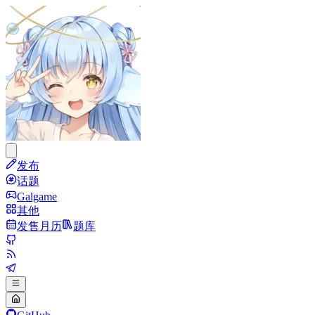
发布
话题
Galgame
其他
发售月历
题库