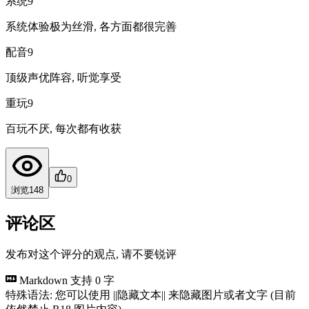
系统
9
系统体验极为丝滑, 各方面都很完善
配音
9
顶级声优阵容, 听觉享受
重玩
9
百玩不厌, 每次都有收获
0
浏览
148
评论区
发布对这个评分的观点, 请不要锐评
Markdown 支持
0 字
特殊语法: 您可以使用 ||隐藏文本|| 来隐藏图片或者文字 (目前