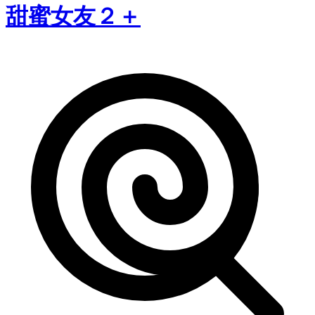
甜蜜女友２＋