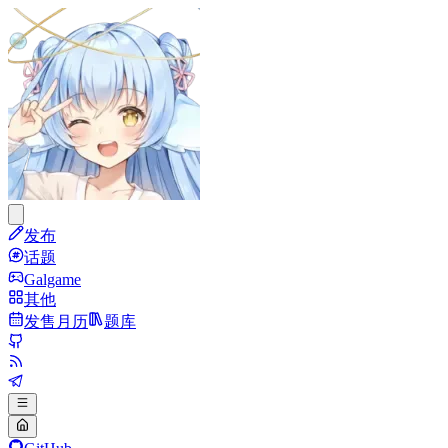
发布
话题
Galgame
其他
发售月历
题库