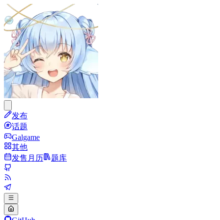
发布
话题
Galgame
其他
发售月历
题库