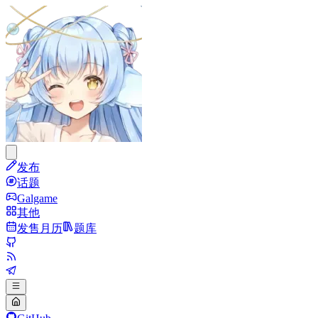
发布
话题
Galgame
其他
发售月历
题库