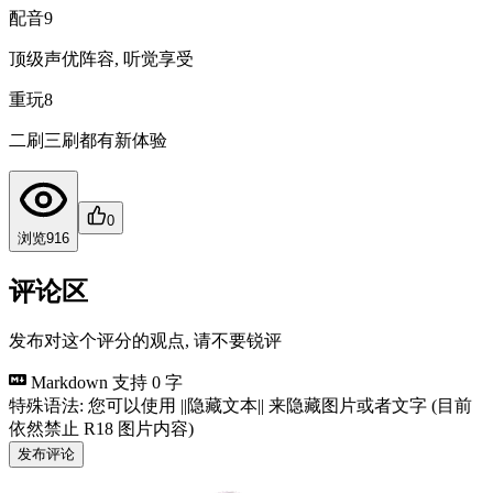
配音
9
顶级声优阵容, 听觉享受
重玩
8
二刷三刷都有新体验
0
浏览
916
评论区
发布对这个评分的观点, 请不要锐评
Markdown 支持
0 字
特殊语法: 您可以使用 ||隐藏文本|| 来隐藏图片或者文字 (目前
依然禁止 R18 图片内容)
发布评论