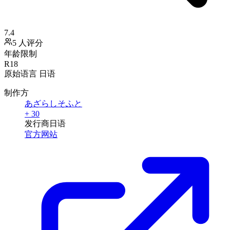
7.4
5 人评分
年龄限制
R18
原始语言
日语
制作方
あざらしそふと
+ 30
发行商
日语
官方网站