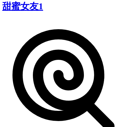
甜蜜女友1