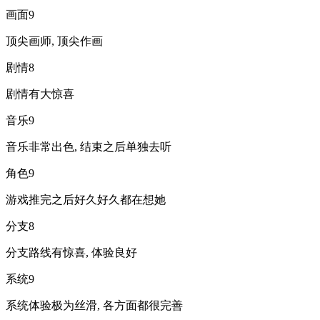
画面
9
顶尖画师, 顶尖作画
剧情
8
剧情有大惊喜
音乐
9
音乐非常出色, 结束之后单独去听
角色
9
游戏推完之后好久好久都在想她
分支
8
分支路线有惊喜, 体验良好
系统
9
系统体验极为丝滑, 各方面都很完善