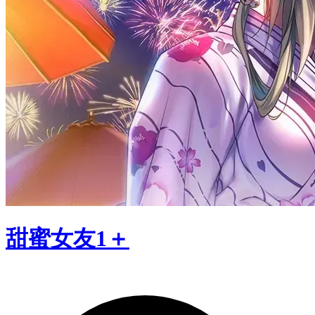
甜蜜女友1＋