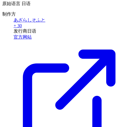
原始语言
日语
制作方
あざらしそふと
+ 30
发行商
日语
官方网站