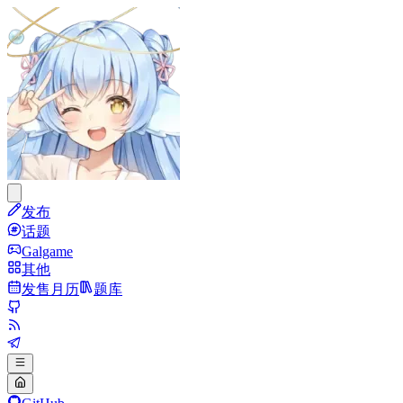
发布
话题
Galgame
其他
发售月历
题库