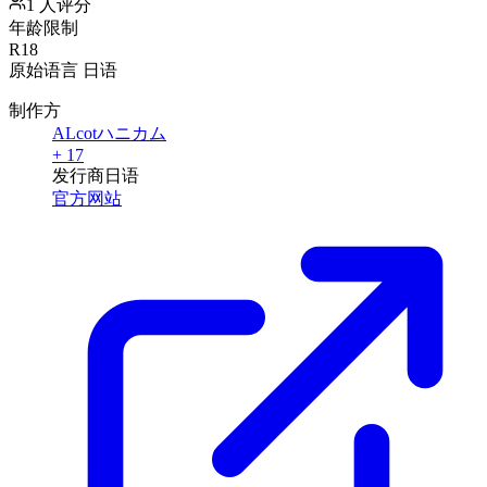
1 人评分
年龄限制
R18
原始语言
日语
制作方
ALcotハニカム
+ 17
发行商
日语
官方网站