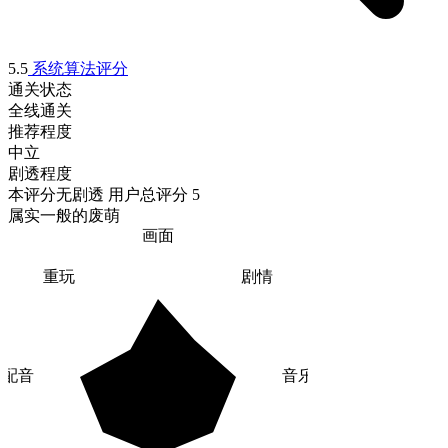
5.5
系统算法评分
通关状态
全线通关
推荐程度
中立
剧透程度
本评分无剧透
用户总评分 5
属实一般的废萌
画面
重玩
剧情
配音
音乐