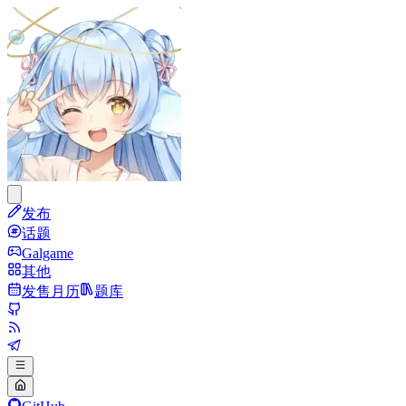
发布
话题
Galgame
其他
发售月历
题库