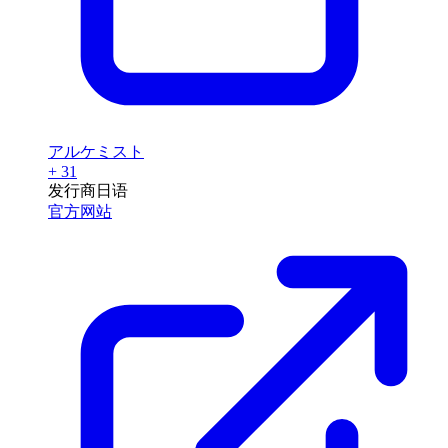
アルケミスト
+ 31
发行商
日语
官方网站