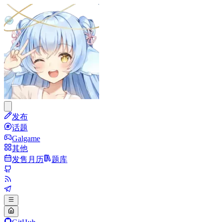
发布
话题
Galgame
其他
发售月历
题库