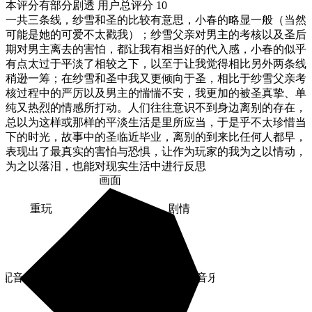
本评分有部分剧透
用户总评分 10
一共三条线，纱雪和圣的比较有意思，小春的略显一般（当然
可能是她的可爱不太戳我）；纱雪父亲对男主的考核以及圣后
期对男主离去的害怕，都让我有相当好的代入感，小春的似乎
有点太过于平淡了相较之下，以至于让我觉得相比另外两条线
稍逊一筹；在纱雪和圣中我又更倾向于圣，相比于纱雪父亲考
核过程中的严厉以及男主的惴惴不安，我更加的被圣真挚、单
纯又热烈的情感所打动。人们往往意识不到身边离别的存在，
总以为这样或那样的平淡生活是里所应当，于是乎不太珍惜当
下的时光，故事中的圣临近毕业，离别的到来比任何人都早，
表现出了最真实的害怕与恐惧，让作为玩家的我为之以情动，
为之以落泪，也能对现实生活中进行反思
画面
重玩
剧情
配音
音乐