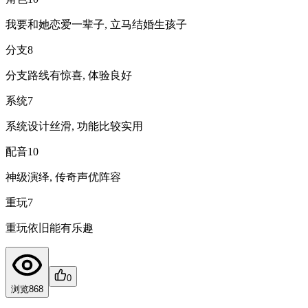
我要和她恋爱一辈子, 立马结婚生孩子
分支
8
分支路线有惊喜, 体验良好
系统
7
系统设计丝滑, 功能比较实用
配音
10
神级演绎, 传奇声优阵容
重玩
7
重玩依旧能有乐趣
0
浏览
868