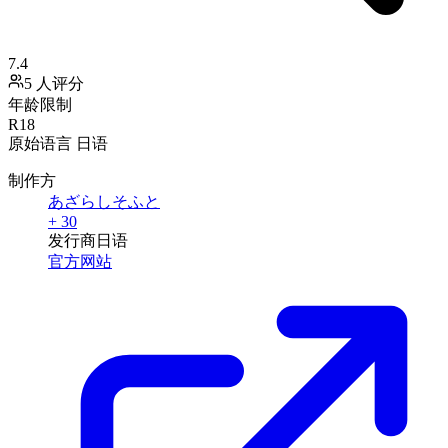
7.4
5 人评分
年龄限制
R18
原始语言
日语
制作方
あざらしそふと
+ 30
发行商
日语
官方网站