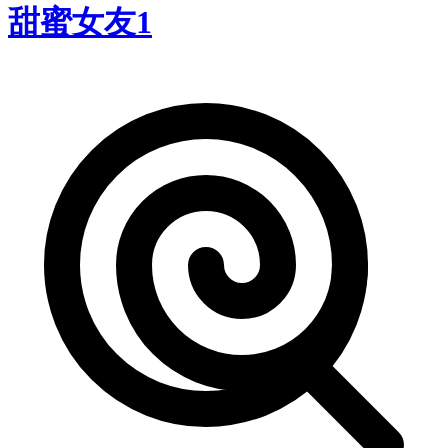
甜蜜女友1