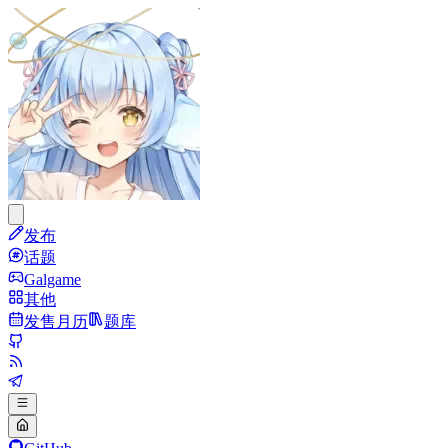
发布
话题
Galgame
其他
发售月历
题库