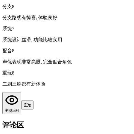
分支
8
分支路线有惊喜, 体验良好
系统
7
系统设计丝滑, 功能比较实用
配音
8
声优表现非常亮眼, 完全贴合角色
重玩
8
二刷三刷都有新体验
0
浏览
594
评论区