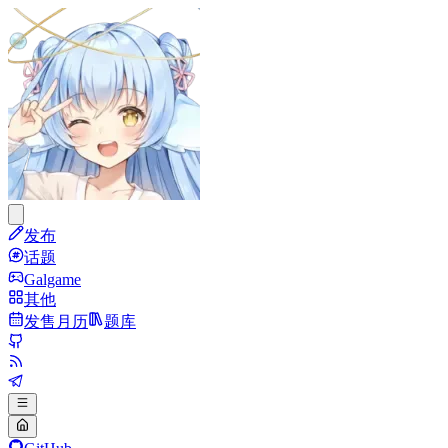
发布
话题
Galgame
其他
发售月历
题库