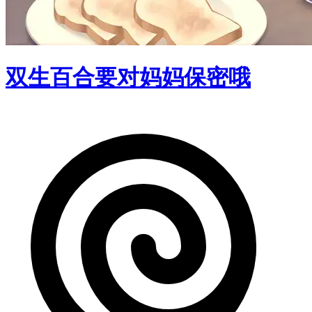
双生百合要对妈妈保密哦