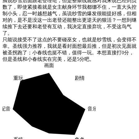
虽说纱雪后面跟老登理论，但是整条线观感对我来说已经到负
数了，即使紧接着就是女主献身环节我都绷不住，一直大头控
制小头，忍一时越想越气，虽说纱雪的爆发很能提好感，但相
对的，是不是没这一出老登还能整出更逆天的狠活？一想到继
续推下去还要和老登有互动，我决定直接弃坑，不受这鸟气
了。

只能说接受不了这点的不要碰巫女，也就是纱雪线，会变得不
幸。圣线强力推荐，我就是看封面想最后推，但是初次见面就
被圣拐跑了；小春线也挺不错，值得一玩。本想直接打0分，
但是圣线和小春线实在完美，还是5分吧。
画面
重玩
剧情
配音
音乐