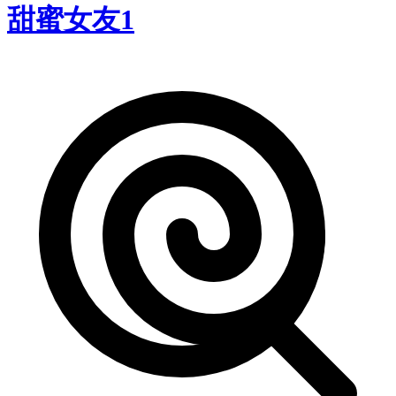
甜蜜女友1