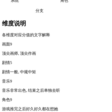
系统
角色
分支
维度说明
各维度对应分值的文字解释
画面
9
顶尖画师, 顶尖作画
剧情
5
剧情一般, 中规中矩
音乐
9
音乐非常出色, 结束之后单独去听
角色
9
游戏推完之后好久好久都在想她