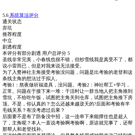
5.6
系统算法评分
通关状态
弃坑
推荐程度
中立
剧透程度
本评分有部分剧透
用户总评分 5
圣线非常完美，小春线也很不错，但纱雪线我是真受不了，都
说小雷而已，但是对我来说无法接受。

为了入赘神社主角接受考验没问题，问题是出考验的老登和这
条线主角的想法过于拟人。

考验1：熬夜做祈福道具，没问题。考验2：神社帮工+学习，
正常。问题在于接下来一堆：干活时让一群当地人把主角推到
雪坑，不给吃午饭，试图把主角关到仓库，试图把主角推下房
顶。不是，你认真的？怎么还越来越逆天的?后面和考验有半
毛钱关系？有没考虑过后果？

后面要不是有了防备没中招，这一连串下来能撑住也是超人
了，主角呢？本人一直说考验啊考验啊，原谅就完事了，还帮
那帮人和老登找补。
