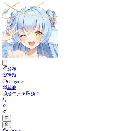
发布
话题
Galgame
其他
发售月历
题库