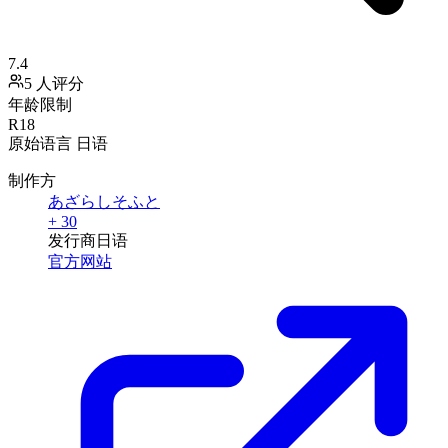
7.4
5 人评分
年龄限制
R18
原始语言
日语
制作方
あざらしそふと
+ 30
发行商
日语
官方网站