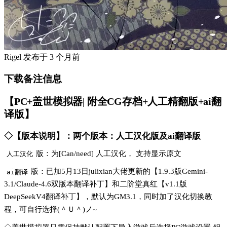
Rigel
发布于
3 个月前
下载备注信息
【PC+盖世模拟器| 附全CG存档+人工精翻版+ai翻
译版】
◇【版本说明】：两个版本：人工汉化版及ai翻译版
版：为[Can/need] 人工汉化， 支持显示原文
人工汉化
版：已加5月13日julixian大佬更新的【1.9.3版Gemini-
ai翻译
3.1/Claude-4.6双版本翻译补丁】和二阶堂真红【v1.1版
DeepSeekV4翻译补丁】，默认为GM3.1，同时加了汉化切换教
程，可自行选择(＾Ｕ＾)ノ~