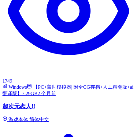
1749
Windows
【PC+盖世模拟器| 附全CG存档+人工精翻版+ai
翻译版】7.29GB
2 个月前
超次元恋人!!
游戏本体
简体中文