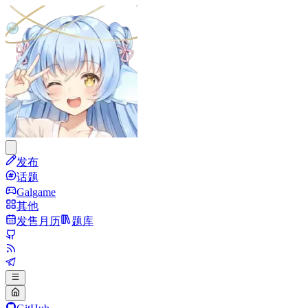
发布
话题
Galgame
其他
发售月历
题库