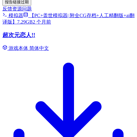
报告链接过期
反馈资源问题
模拟器
【PC+盖世模拟器| 附全CG存档+人工精翻版+ai翻
译版】7.29GB
2 个月前
超次元恋人!!
游戏本体
简体中文