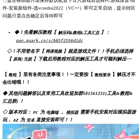
◇盖世模拟器只需保持默认配置下导入游戏后选择PC游戏设置-组
件-安装新组件-选vcredist2022（VC++）即可正常启动，提示转区
问题只需点击确定后等待即可
◆！先看解压教程【
】：
解压码&教程&工具汇总
pan.quark.cn/s/b85f2556d1dc
◇！不用管名字【
】就是游戏文件！！手机必须选择
网课视频
【
】下载后用教程对应的解压工具才可顺利解压~~
原画/无损
【
】里有各类注意事项！！一定要按【
】解压才不
教程
教程要求
会出错哦！！
◆ 其他问题解答以及常用工具欢迎加群581561231(工具&教程&
汇总群) ！
◇ 版本对应：
为
，
需要手机安装对应模拟器游
PC
电脑端
模拟器
玩，
为
直接安装即可！！
AZ
安卓