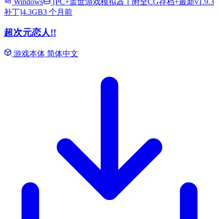
Windows
[PC+盖世游戏模拟器Ⅰ附全CG存档+最新v1.9.3
补丁]4.3GB
3 个月前
超次元恋人!!
游戏本体
简体中文