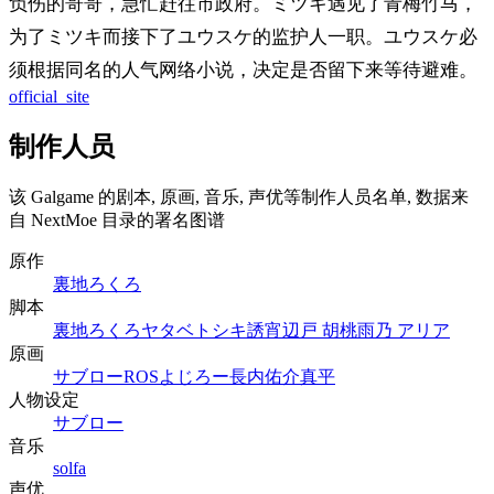
负伤的哥哥，急忙赶往市政府。ミツキ遇见了青梅竹马，
为了ミツキ而接下了ユウスケ的监护人一职。ユウスケ必
须根据同名的人气网络小说，决定是否留下来等待避难。
official_site
制作人员
该 Galgame 的剧本, 原画, 音乐, 声优等制作人员名单, 数据来
自 NextMoe 目录的署名图谱
原作
裏地ろくろ
脚本
裏地ろくろ
ヤタベトシキ
誘宵
辺戸 胡桃
雨乃 アリア
原画
サブロー
ROS
よじろー
長内佑介
真平
人物设定
サブロー
音乐
solfa
声优