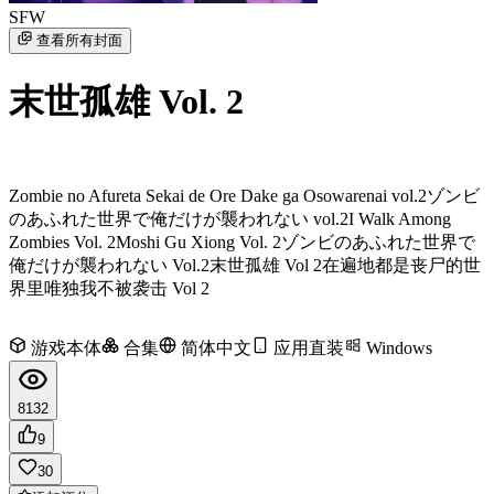
SFW
查看所有封面
末世孤雄 Vol. 2
Zombie no Afureta Sekai de Ore Dake ga Osowarenai vol.2
ゾンビ
のあふれた世界で俺だけが襲われない vol.2
I Walk Among
Zombies Vol. 2
Moshi Gu Xiong Vol. 2
ゾンビのあふれた世界で
俺だけが襲われない Vol.2
末世孤雄 Vol 2
在遍地都是丧尸的世
界里唯独我不被袭击 Vol 2
游戏本体
合集
简体中文
应用直装
Windows
8132
9
30