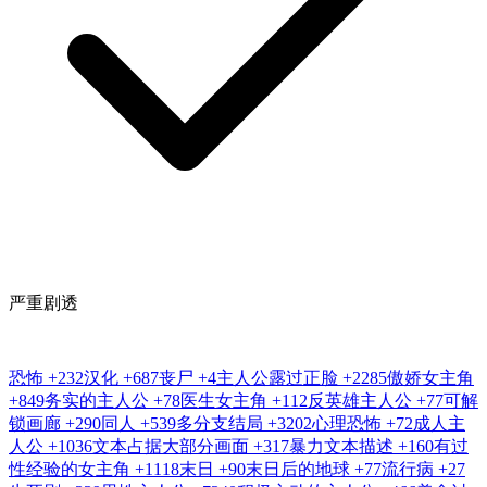
严重剧透
恐怖
+232
汉化
+687
丧尸
+4
主人公露过正脸
+2285
傲娇女主角
+849
务实的主人公
+78
医生女主角
+112
反英雄主人公
+77
可解
锁画廊
+290
同人
+539
多分支结局
+3202
心理恐怖
+72
成人主
人公
+1036
文本占据大部分画面
+317
暴力文本描述
+160
有过
性经验的女主角
+1118
末日
+90
末日后的地球
+77
流行病
+27