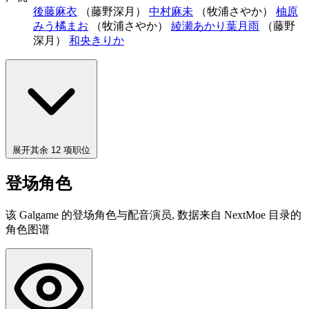
後藤麻衣
（藤野深月）
中村麻未
（牧浦さやか）
柚原
みう
橘まお
（牧浦さやか）
綾瀬あかり
葉月雨
（藤野
深月）
和央きりか
展开其余 12 项职位
登场角色
该 Galgame 的登场角色与配音演员, 数据来自 NextMoe 目录的
角色图谱