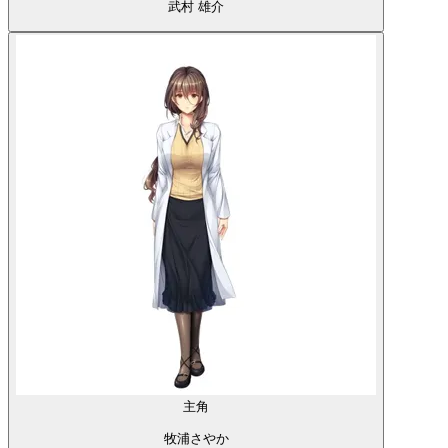
武村 雄介
主角
牧浦さやか