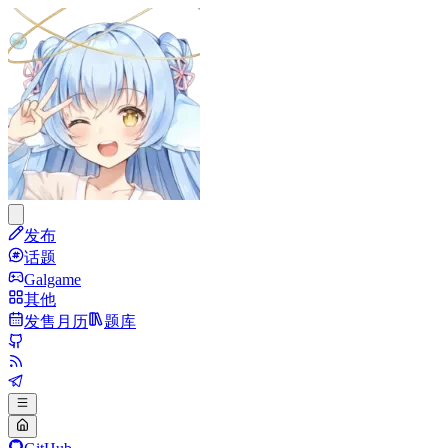
发布
话题
Galgame
其他
发售月历
题库