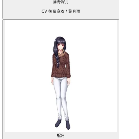
藤野深月
CV 後藤麻衣 / 葉月雨
配角