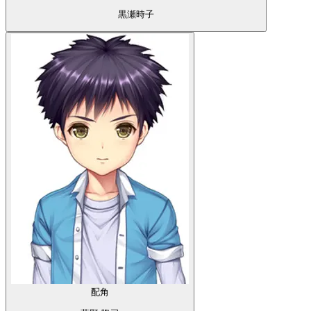
黒瀬時子
配角