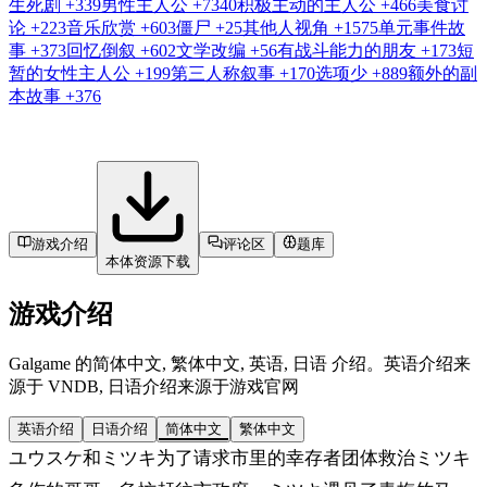
生死剧
+339
男性主人公
+7340
积极主动的主人公
+466
美食讨
论
+223
音乐欣赏
+603
僵尸
+25
其他人视角
+1575
单元事件故
事
+373
回忆倒叙
+602
文学改编
+56
有战斗能力的朋友
+173
短
暂的女性主人公
+199
第三人称叙事
+170
选项少
+889
额外的副
本故事
+376
游戏介绍
评论区
题库
本体资源下载
游戏介绍
Galgame 的简体中文, 繁体中文, 英语, 日语 介绍。英语介绍来
源于 VNDB, 日语介绍来源于游戏官网
英语介绍
日语介绍
简体中文
繁体中文
ユウスケ和ミツキ为了请求市里的幸存者团体救治ミツキ