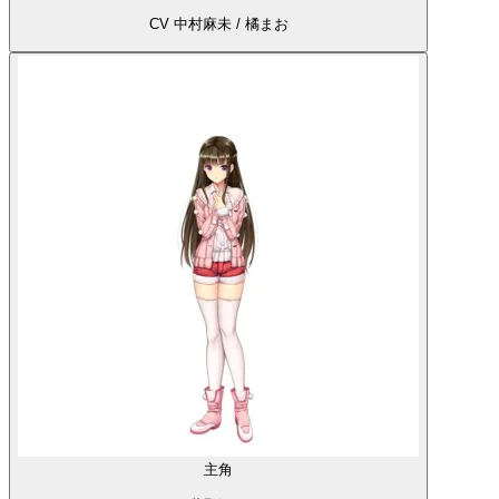
CV 中村麻未 / 橘まお
主角