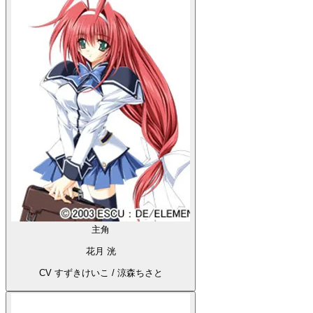
主角
花月 洸
CV すずきけいこ / 涼森ちさと