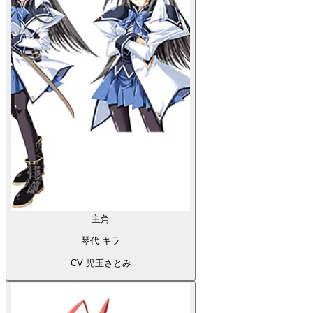
主角
琴代 キラ
CV 児玉さとみ