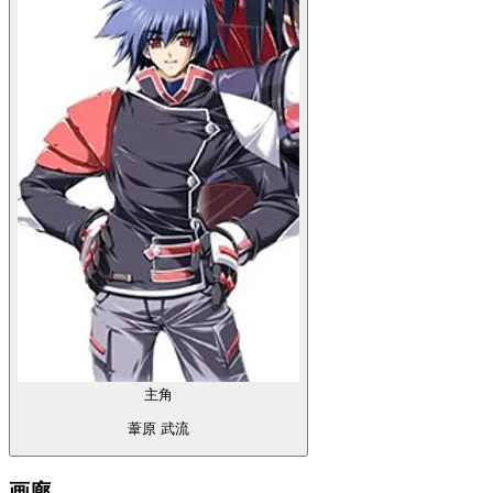
主角
葦原 武流
画廊