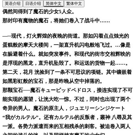
英语介绍
日语介绍
简体中文
繁体中文
偶然间得到了魔石的少女5人众。
那封印有魔物的魔石，将她们卷入了战斗中……
―─现代，灯火辉煌的夜晚的街道。那如闪着点点烛光的
蛋糕般的摩天大楼间，一架直升机闪电般地飞过。…像是
在躲避着什么。就如突发事件。和现代的街市交相辉映的
是浮现的黑龙，直升机坠毁了。和运送的货物一起……。
第二天，花月 洸捡到了一条不可思议的项链。其中镶嵌着
如黑彩虹般的宝石，那是昨晚从空中掉落的。
那颗宝石──魔石キューピッドペドロス，接连实现了不可
能实现的愿望，让洸大吃一惊。不过，同时也出现了两个
奇异的男人。魔石的原主人，ジュエリーシンジケート
“我がカルテル”。还有カルテル的反叛者，叢神 八尋及其
一派。各势力派遣而来的互相残杀的刺客。被迫卷入两人