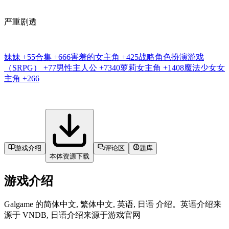
严重剧透
妹妹
+55
合集
+666
害羞的女主角
+425
战略角色扮演游戏
（SRPG）
+77
男性主人公
+7340
萝莉女主角
+1408
魔法少女女
主角
+266
游戏介绍
评论区
题库
本体资源下载
游戏介绍
Galgame 的简体中文, 繁体中文, 英语, 日语 介绍。英语介绍来
源于 VNDB, 日语介绍来源于游戏官网