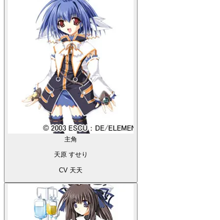
主角
天原 すせり
CV 天天