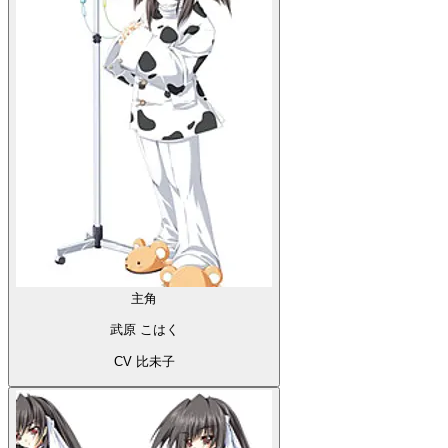
主角
武原 こはく
CV 比未子