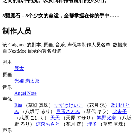
之间的战斗的洸。以及同样持有魔石的少女们。
5颗魔石，5个少女的命运，全都掌握在你的手中……
制作人员
该 Galgame 的剧本, 原画, 音乐, 声优等制作人员名单, 数据来
自 NextMoe 目录的署名图谱
脚本
籐太
原画
光姫 満太郎
音乐
Angel Note
声优
Rita
（草壁 真珠）
すずきけいこ
（花月 洸）
及川ひと
み
（八坂野 るり）
児玉さとみ
（琴代 キラ）
比未子
（武原 こはく）
天天
（天原 すせり）
鳩野比奈
（八坂
野 るり）
涼森ちさと
（花月 洸）
理多
（草壁 真珠）
声乐