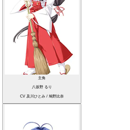
主角
八坂野 るり
CV 及川ひとみ / 鳩野比奈