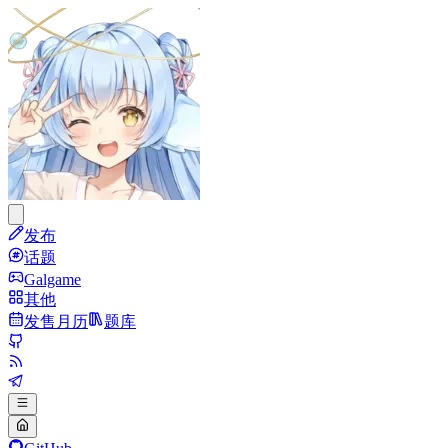
发布
话题
Galgame
其他
发售月历
题库