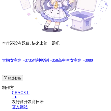
本作还没有题目, 快来出第一题吧
大胸女主角
+3735
精神控制
+358
高中生女主角
+3080
筛选标签
制作方
CHAOS-L
+ 6
发行商
开发商
日语
官方网站