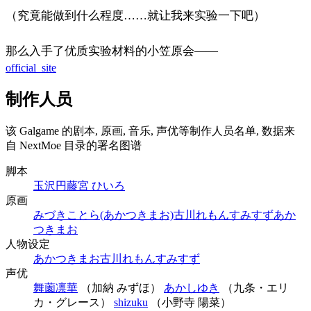
（究竟能做到什么程度……就让我来实验一下吧）
那么入手了优质实验材料的小笠原会——
official_site
制作人员
该 Galgame 的剧本, 原画, 音乐, 声优等制作人员名单, 数据来
自 NextMoe 目录的署名图谱
脚本
玉沢円
藤宮 ひいろ
原画
みづきことら(あかつきまお)
古川れもん
すみすず
あか
つきまお
人物设定
あかつきまお
古川れもん
すみすず
声优
舞薗凛華
（加納 みずほ）
あかしゆき
（九条・エリ
カ・グレース）
shizuku
（小野寺 陽菜）