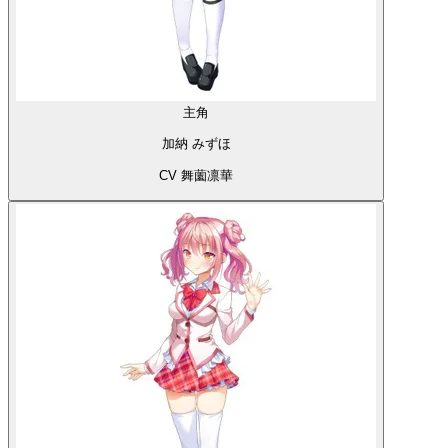
主角
加納 みずほ
CV 舞薗凛華