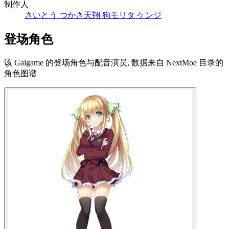
制作人
さいとう つかさ
天翔 狗
モリタ ケンジ
登场角色
该 Galgame 的登场角色与配音演员, 数据来自 NextMoe 目录的
角色图谱