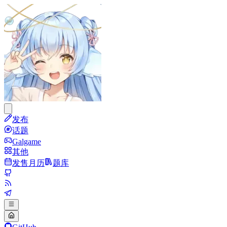
发布
话题
Galgame
其他
发售月历
题库