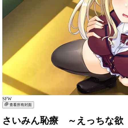
SFW
查看所有封面
さいみん恥療 ～えっちな欲