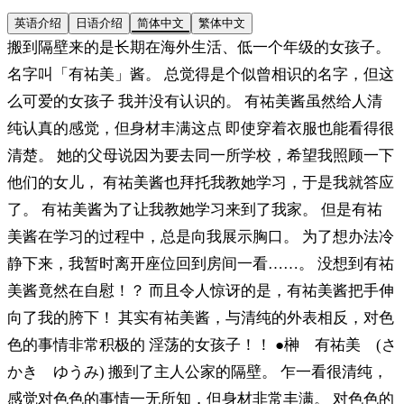
英语介绍
日语介绍
简体中文
繁体中文
搬到隔壁来的是长期在海外生活、低一个年级的女孩子。
名字叫「有祐美」酱。 总觉得是个似曾相识的名字，但这
么可爱的女孩子 我并没有认识的。 有祐美酱虽然给人清
纯认真的感觉，但身材丰满这点 即使穿着衣服也能看得很
清楚。 她的父母说因为要去同一所学校，希望我照顾一下
他们的女儿， 有祐美酱也拜托我教她学习，于是我就答应
了。 有祐美酱为了让我教她学习来到了我家。 但是有祐
美酱在学习的过程中，总是向我展示胸口。 为了想办法冷
静下来，我暂时离开座位回到房间一看……。 没想到有祐
美酱竟然在自慰！？ 而且令人惊讶的是，有祐美酱把手伸
向了我的胯下！ 其实有祐美酱，与清纯的外表相反，对色
色的事情非常积极的 淫荡的女孩子！！ ●榊 有祐美 (さ
かき ゆうみ) 搬到了主人公家的隔壁。 乍一看很清纯，
感觉对色色的事情一无所知，但身材非常丰满。 对色色的