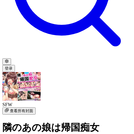
登录
SFW
查看所有封面
隣のあの娘は帰国痴女