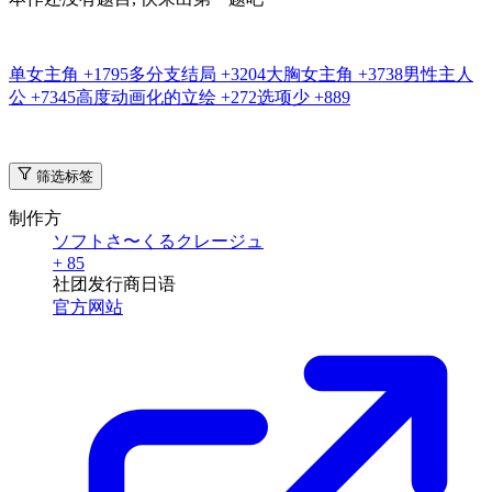
单女主角
+1795
多分支结局
+3204
大胸女主角
+3738
男性主人
公
+7345
高度动画化的立绘
+272
选项少
+889
筛选标签
制作方
ソフトさ〜くるクレージュ
+ 85
社团
发行商
日语
官方网站