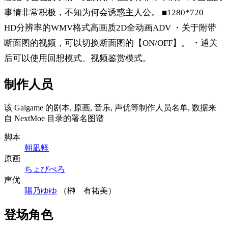
事情非常积极，不知为何会诱惑主人公。 ■1280*720
HD分辨率的WMV格式高画质2D全动画ADV ・关于附带
断面图的视频，可以切换断面图的【ON/OFF】。 ・通关
后可以使用回想模式、视频鉴赏模式。
制作人员
该 Galgame 的剧本, 原画, 音乐, 声优等制作人员名单, 数据来
自 NextMoe 目录的署名图谱
脚本
朝凪軽
原画
ちょびぺろ
声优
陽乃ゆゆ
（榊 有祐美）
登场角色