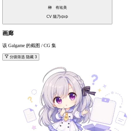
榊 有祐美
CV 陽乃ゆゆ
画廊
该 Galgame 的截图 / CG 集
分级筛选
隐藏 3