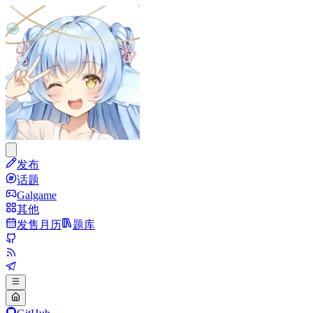
发布
话题
Galgame
其他
发售月历
题库