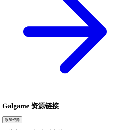
Galgame 资源链接
添加资源