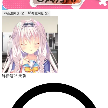
百度网盘 (2)
夸克网盘 (2)
锪伊殇
26 天前