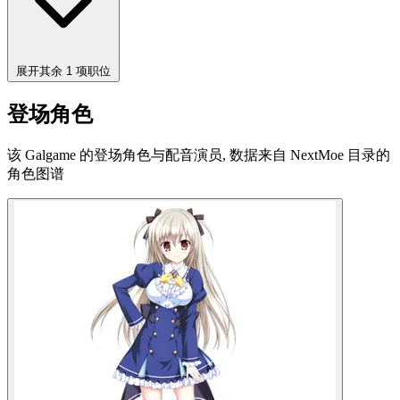
展开其余 1 项职位
登场角色
该 Galgame 的登场角色与配音演员, 数据来自 NextMoe 目录的
角色图谱