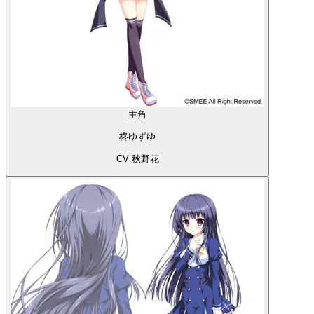
主角
柊ゆずゆ
CV 秋野花