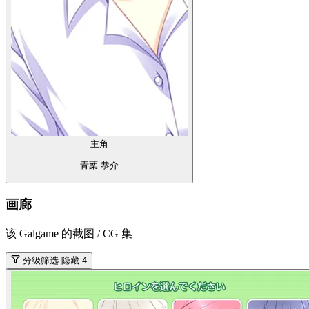
主角
青葉 恭介
画廊
该 Galgame 的截图 / CG 集
分级筛选
隐藏 4