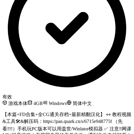
有效
游戏本体
4GB
Windows
简体中文
【本篇+FD合集+全CG通关存档+最新精翻汉化】 👀 教程视频
&工具🛠️&解压码：https://pan.quark.cn/s/6715e948775f （先
看‼️‼️）手机玩PC版本可以用盖世/Winlator模拟器 ✅ 注意‼️网课