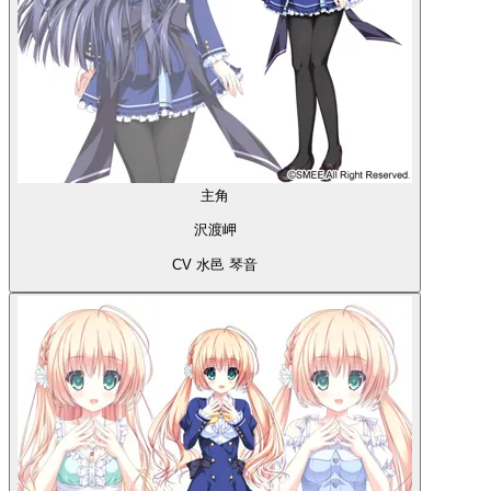
主角
沢渡岬
CV 水邑 琴音