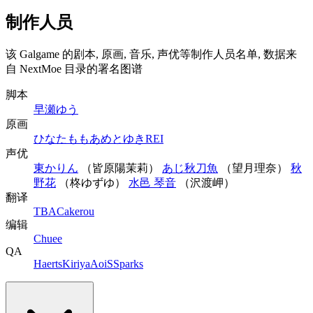
制作人员
该 Galgame 的剧本, 原画, 音乐, 声优等制作人员名单, 数据来
自 NextMoe 目录的署名图谱
脚本
早瀬ゆう
原画
ひなたもも
あめとゆき
REI
声优
東かりん
（皆原陽茉莉）
あじ秋刀魚
（望月理奈）
秋
野花
（柊ゆずゆ）
水邑 琴音
（沢渡岬）
翻译
TBAC
akerou
编辑
Chuee
QA
Haerts
KiriyaAoi
SSparks