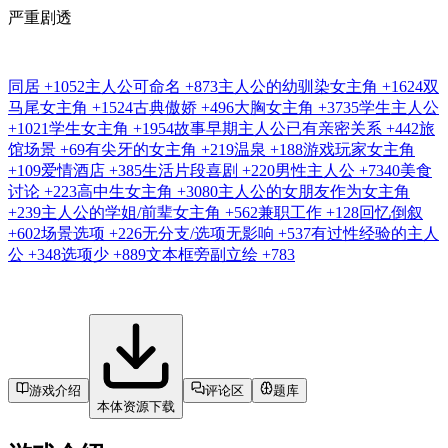
严重剧透
同居
+1052
主人公可命名
+873
主人公的幼驯染女主角
+1624
双
马尾女主角
+1524
古典傲娇
+496
大胸女主角
+3735
学生主人公
+1021
学生女主角
+1954
故事早期主人公已有亲密关系
+442
旅
馆场景
+69
有尖牙的女主角
+219
温泉
+188
游戏玩家女主角
+109
爱情酒店
+385
生活片段喜剧
+220
男性主人公
+7340
美食
讨论
+223
高中生女主角
+3080
主人公的女朋友作为女主角
+239
主人公的学姐/前辈女主角
+562
兼职工作
+128
回忆倒叙
+602
场景选项
+226
无分支/选项无影响
+537
有过性经验的主人
公
+348
选项少
+889
文本框旁副立绘
+783
游戏介绍
评论区
题库
本体资源下载