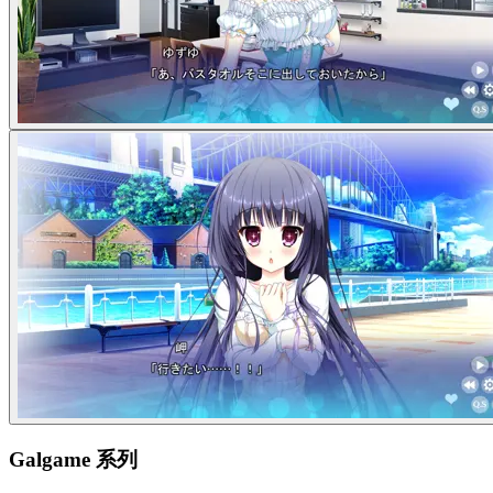
Galgame 系列