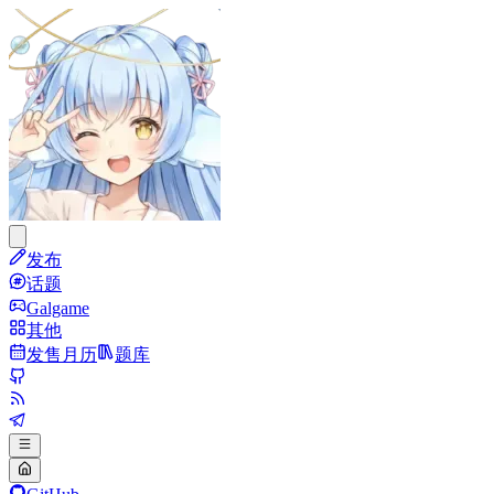
发布
话题
Galgame
其他
发售月历
题库