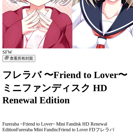
SFW
查看所有封面
フレラバ 〜Friend to Lover〜
ミニファンディスク HD
Renewal Edition
Fureraba ~Friend to Lover~ Mini Fandisk HD Renewal
Edition
Fureraba Mini Fandisc
Friend to Lover FD
フレラバ