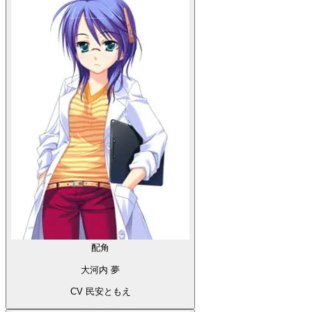
配角
大河内 夢
CV 民安ともえ