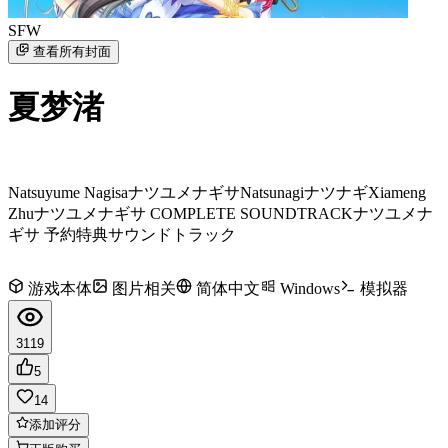
SFW
查看所有封面
夏梦渚
Natsuyume Nagisa
ナツユメナギサ
Natsunagi
ナツナギ
Xiameng
Zhu
ナツユメナギサ COMPLETE SOUNDTRACK
ナツユメナ
ギサ 予約特典サウンドトラック
游戏本体
图片相关
简体中文
Windows
模拟器
3119
5
14
添加评分