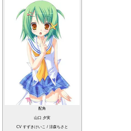
配角
山口 夕実
CV すずきけいこ / 涼森ちさと