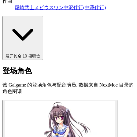
作曲
尾崎武士
メビウスワン
中沢伴行(中澤伴行)
展开其余 10 项职位
登场角色
该 Galgame 的登场角色与配音演员, 数据来自 NextMoe 目录的
角色图谱