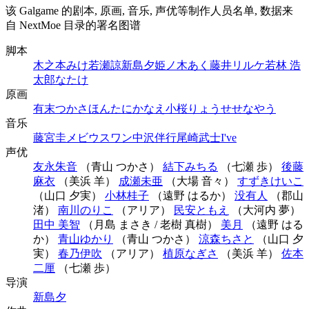
该 Galgame 的剧本, 原画, 音乐, 声优等制作人员名单, 数据来
自 NextMoe 目录的署名图谱
脚本
木之本みけ
若瀬諒
新島夕
姫ノ木あく
藤井リルケ
若林 浩
太郎
なたけ
原画
有末つかさ
ほんたにかなえ
小桜りょう
せせなやう
音乐
藤宮圭
メビウスワン
中沢伴行
尾崎武士
I've
声优
友永朱音
（青山 つかさ）
結下みちる
（七瀬 歩）
後藤
麻衣
（美浜 羊）
成瀬未亜
（大場 音々）
すずきけいこ
（山口 夕実）
小林桂子
（遠野 はるか）
没有人
（郡山
渚）
南川のりこ
（アリア）
民安ともえ
（大河内 夢）
田中 美智
（月島 まさき / 老樹 真樹）
美月
（遠野 はる
か）
青山ゆかり
（青山 つかさ）
涼森ちさと
（山口 夕
実）
春乃伊吹
（アリア）
植原なぎさ
（美浜 羊）
佐本
二厘
（七瀬 歩）
导演
新島夕