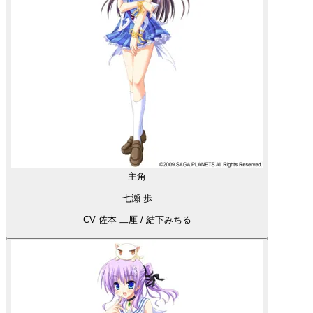
主角
七瀬 歩
CV 佐本 二厘 / 結下みちる