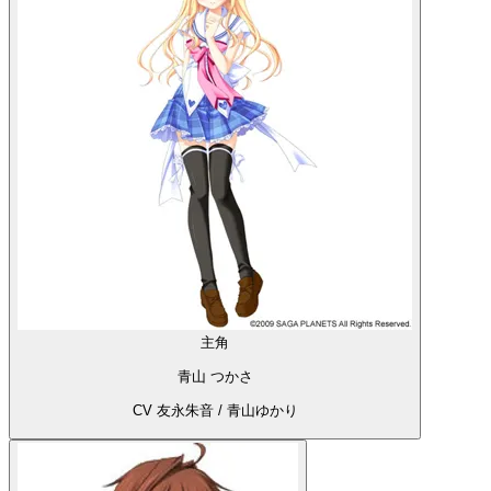
主角
青山 つかさ
CV 友永朱音 / 青山ゆかり