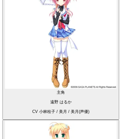
主角
遠野 はるか
CV 小林桂子 / 美月 / 美月(声優)