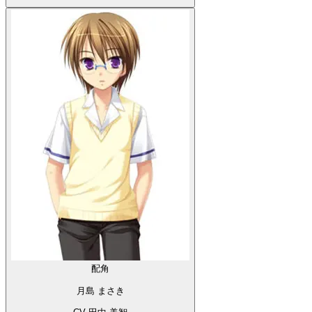
配角
月島 まさき