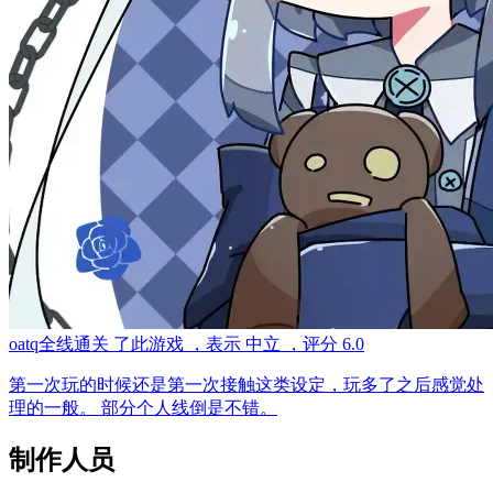
oatq
全线通关
了此游戏
，表示
中立
，评分
6.0
第一次玩的时候还是第一次接触这类设定，玩多了之后感觉处
理的一般。 部分个人线倒是不错。
制作人员