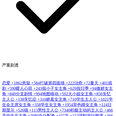
严重剧透
恋爱
+1862
悬疑
+584
打破第四面墙
+222
治愈
+72
夏天
+401
戏
剧
+590
暖人心田
+243
假小子女主角
+629
假日季
+94
傲娇女主
角
+849
分支剧情
+994
地图移动
+592
大小姐女主角
+856
失忆
主人公
+138
失忆症
+310
娇羞女主角
+710
学生主人公
+1021
学
生会主席女主角
+358
学生女主角
+1954
异色瞳女主角
+124
日
期显示
+526
猫
+113
男性主人公
+7340
积极主动的主人公
+466
高中生女主角
+3080
女仆配角
+107
岛
+152
强制游玩顺序
+366