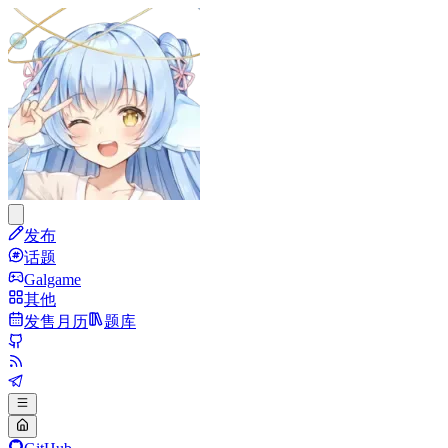
发布
话题
Galgame
其他
发售月历
题库