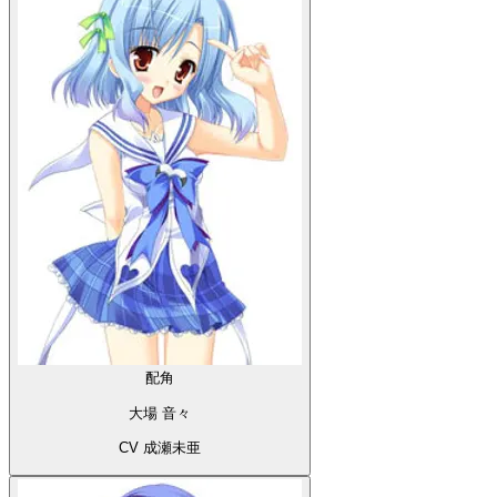
配角
大場 音々
CV 成瀬未亜