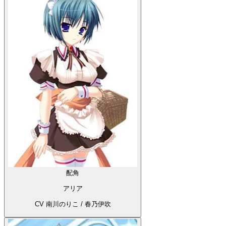
配角
アリア
CV 南川のりこ / 春乃伊吹