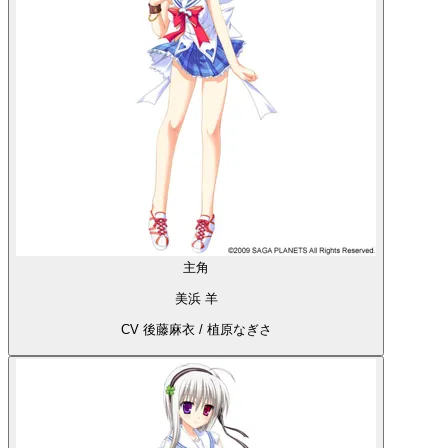
主角
美浜 羊
CV 後藤麻衣 / 植原なぎさ