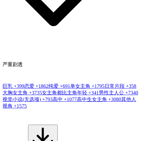
严重剧透
巨乳
+399
恋爱
+1862
纯爱
+691
单女主角
+1795
日常片段
+358
大胸女主角
+3735
女主角都比主角年轻
+341
男性主人公
+7340
视觉小说(无选项)
+793
高中
+1077
高中生女主角
+3080
其他人
视角
+1575