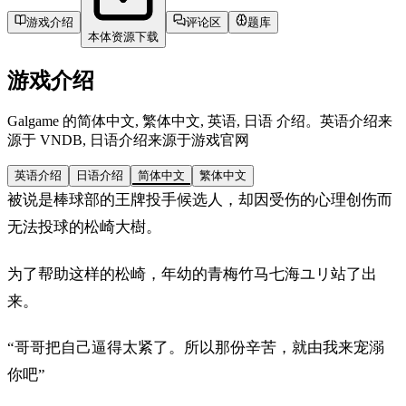
游戏介绍
评论区
题库
本体资源下载
游戏介绍
Galgame 的简体中文, 繁体中文, 英语, 日语 介绍。英语介绍来
源于 VNDB, 日语介绍来源于游戏官网
英语介绍
日语介绍
简体中文
繁体中文
被说是棒球部的王牌投手候选人，却因受伤的心理创伤而
无法投球的松崎大樹。
为了帮助这样的松崎，年幼的青梅竹马七海ユリ站了出
来。
“哥哥把自己逼得太紧了。所以那份辛苦，就由我来宠溺
你吧”