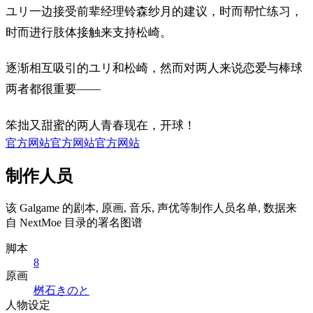
ユリ一边接受前辈经理铃森纱月的建议，时而帮忙练习，
时而进行肢体接触来支持松崎。
逐渐相互吸引的ユリ和松崎，然而对两人来说恋爱与棒球
两者都很重要——
笨拙又甜蜜的两人青春现在，开球！
官方网站
官方网站
官方网站
制作人员
该 Galgame 的剧本, 原画, 音乐, 声优等制作人员名单, 数据来
自 NextMoe 目录的署名图谱
脚本
8
原画
桝石きのと
人物设定