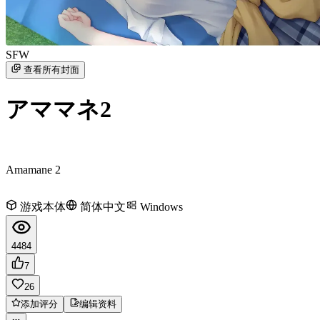
SFW
查看所有封面
アママネ2
Amamane 2
游戏本体
简体中文
Windows
4484
7
26
添加评分
编辑资料