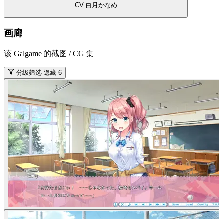
CV 白月かなめ
画廊
该 Galgame 的截图 / CG 集
分级筛选
隐藏 6