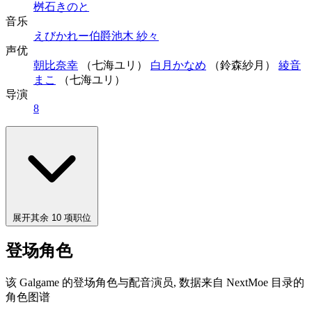
桝石きのと
音乐
えびかれー伯爵
池木 紗々
声优
朝比奈幸
（七海ユリ）
白月かなめ
（鈴森紗月）
綾音
まこ
（七海ユリ）
导演
8
展开其余 10 项职位
登场角色
该 Galgame 的登场角色与配音演员, 数据来自 NextMoe 目录的
角色图谱