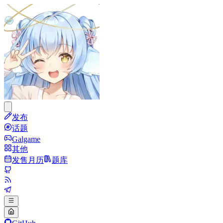
发布
话题
Galgame
其他
发售月历
题库