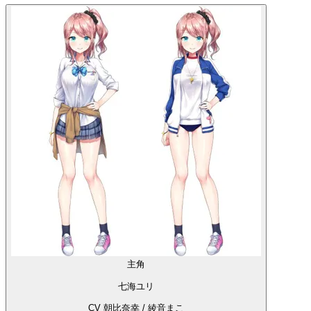
主角
七海ユリ
CV 朝比奈幸 / 綾音まこ