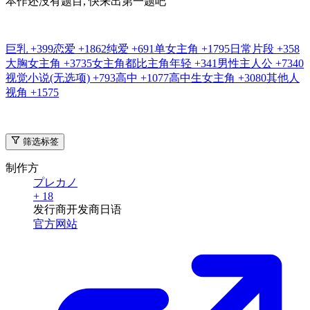
本作还没有题目, 快来出第一题吧
巨乳
+399
恋爱
+1862
纯爱
+691
单女主角
+1795
日常片段
+358
大胸女主角
+3735
女主角都比主角年轻
+341
男性主人公
+7340
视觉小说(无选项)
+793
高中
+1077
高中生女主角
+3080
其他人
视角
+1575
筛选标签
制作方
プレカノ
+ 18
发行商
开发商
日语
官方网站