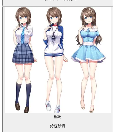
配角
鈴森紗月