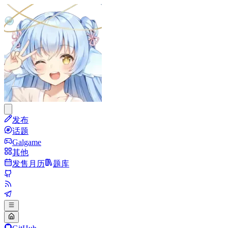
发布
话题
Galgame
其他
发售月历
题库