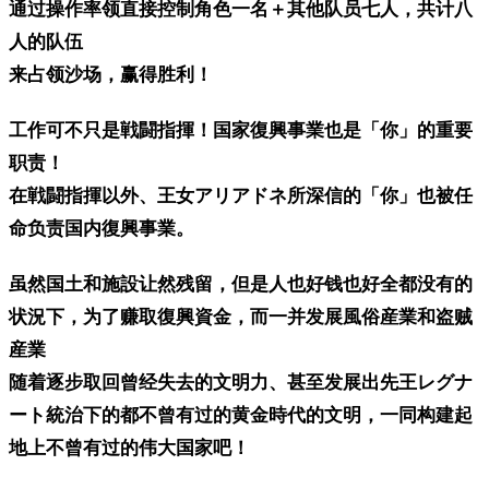
通过操作率领直接控制角色一名＋其他队员七人，共计八
人的队伍
来占领沙场，赢得胜利！
工作可不只是戦闘指揮！国家復興事業也是「你」的重要
职责！
在戦闘指揮以外、王女アリアドネ所深信的「你」也被任
命负责国内復興事業。
虽然国土和施設让然残留，但是人也好钱也好全都没有的
状況下，为了赚取復興資金，而一并发展風俗産業和盗贼
産業
随着逐步取回曾经失去的文明力、甚至发展出先王レグナ
ート統治下的都不曾有过的黄金時代的文明，一同构建起
地上不曾有过的伟大国家吧！