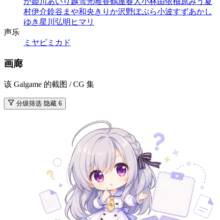
か
姫川あいり
越雪光
唯香
鶴屋春人
小林由依
柚原みう
夏
村伊介
鈴谷まや
和央きりか
沢野ぽぷら
小波すず
あかし
ゆき
星川弘明
ヒマリ
声乐
ミヤビミカド
画廊
该 Galgame 的截图 / CG 集
分级筛选
隐藏 6