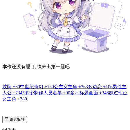
本作还没有题目, 快来出第一题吧
妓院
+30
中世纪奇幻
+159
公主女主角
+363
多边恋
+106
男性主
人公
+7345
多个制作人员名单
+90
多种标题画面
+346
超过七位
女主角
+380
筛选标签