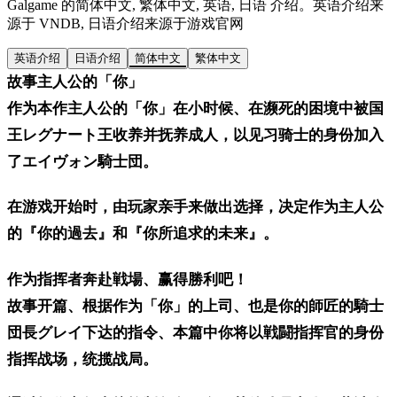
Galgame 的简体中文, 繁体中文, 英语, 日语 介绍。英语介绍来
源于 VNDB, 日语介绍来源于游戏官网
英语介绍
日语介绍
简体中文
繁体中文
故事主人公的「你」
作为本作主人公的「你」在小时候、在濒死的困境中被国
王レグナート王收养并抚养成人，以见习骑士的身份加入
了エイヴォン騎士団。
在游戏开始时，由玩家亲手来做出选择，决定作为主人公
的『你的過去』和『你所追求的未来』。
作为指挥者奔赴戦場、赢得勝利吧！
故事开篇、根据作为「你」的上司、也是你的師匠的騎士
団長グレイ下达的指令、本篇中你将以戦闘指挥官的身份
指挥战场，统揽战局。