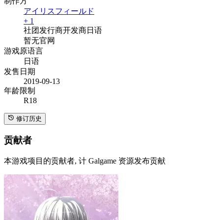
制作方
アイリスフィールド
+ 1
社团
发行商
开发商
日语
暂无官网
游戏原语言
日语
发售日期
2019-09-13
年龄限制
R18
修订历史
贡献者
本游戏项目的贡献者, 计 Galgame 资源发布贡献