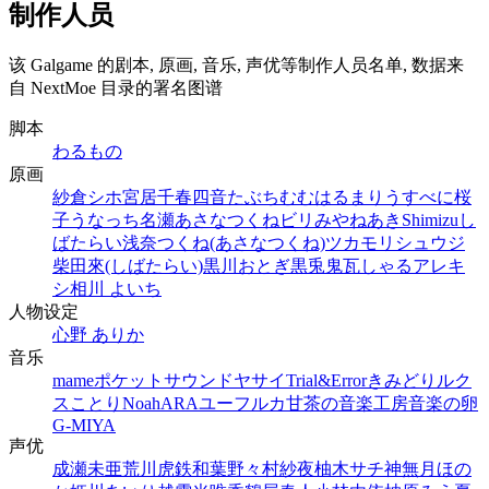
制作人员
该 Galgame 的剧本, 原画, 音乐, 声优等制作人员名单, 数据来
自 NextMoe 目录的署名图谱
脚本
わるもの
原画
紗倉シホ
宮居千
春四音
たぶち
むむ
はるまり
うすべに桜
子
うなっち
名瀬
あさなつくね
ビリ
みやねあき
Shimizu
し
ばたらい
浅奈つくね(あさなつくね)
ツカモリシュウジ
柴田來(しばたらい)
黒川おとぎ
黒兎
鬼瓦しゃる
アレキ
シ
相川 よいち
人物设定
心野 ありか
音乐
mame
ポケットサウンド
ヤサイ
Trial&Error
きみどりルク
ス
ことり
Noah
ARA
ユーフルカ
甘茶の音楽工房
音楽の卵
G-MIYA
声优
成瀬未亜
荒川虎鉄
和葉
野々村紗夜
柚木サチ
神無月ほの