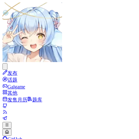
发布
话题
Galgame
其他
发售月历
题库