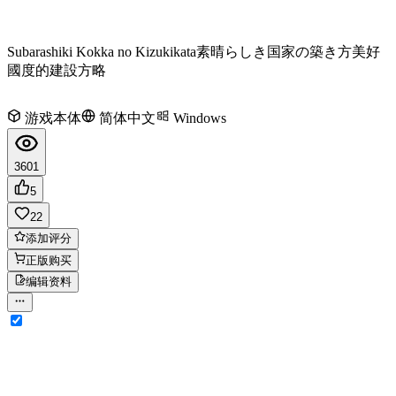
Subarashiki Kokka no Kizukikata
素晴らしき国家の築き方
美好
國度的建設方略
游戏本体
简体中文
Windows
3601
5
22
添加评分
正版购买
编辑资料