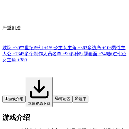
严重剧透
妓院
+30
中世纪奇幻
+159
公主女主角
+363
多边恋
+106
男性主
人公
+7345
多个制作人员名单
+90
多种标题画面
+346
超过七位
女主角
+380
游戏介绍
评论区
题库
本体资源下载
游戏介绍