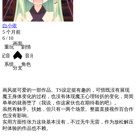
白小依
5 个月前
6
/ 10
画面
重玩
剧情
配音
音乐
系统
角色
分支
画风挺可爱的一部作品。TS设定挺有趣的，可惜既没有展现
魔王身体变化的过程，也没有体现魔王心理转折的变化，简简
单单的就善堕了（我说，你这家伙也在期待着的吧）。

虽然有触手、扶她，但只有一两个场景。整篇直接视作百合作
也没有影响。

实用方面性张力这块基本没有，不过无牛无雷，作为放松解压
时体验的作品也不赖。
