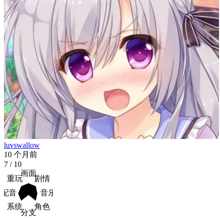
luvswallow
10 个月前
7
/ 10
画面
重玩
剧情
配音
音乐
系统
角色
分支