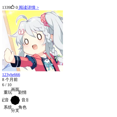
1339
0
阅读详情 >
123yhr666
8 个月前
6
/ 10
画面
重玩
剧情
配音
音乐
系统
角色
分支