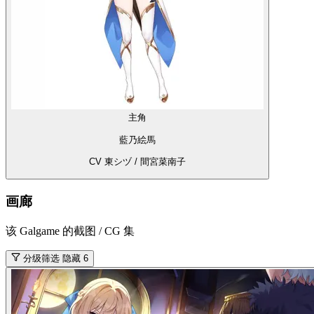
主角
藍乃絵馬
CV 東シヅ / 間宮菜南子
画廊
该 Galgame 的截图 / CG 集
分级筛选
隐藏 6