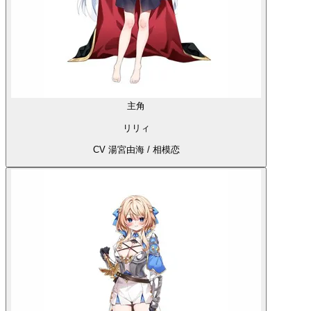
主角
リリィ
CV 湯宮由海 / 相模恋