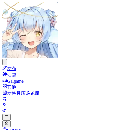
发布
话题
Galgame
其他
发售月历
题库