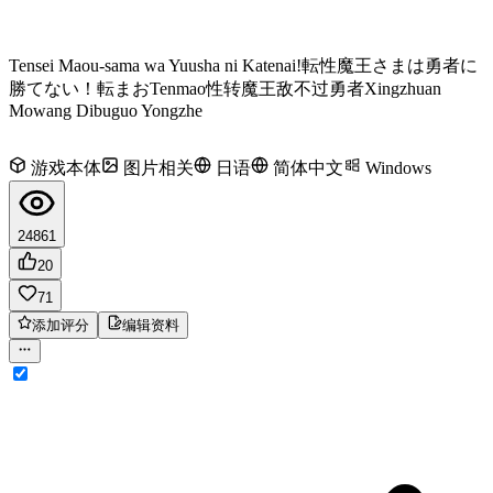
Tensei Maou-sama wa Yuusha ni Katenai!
転性魔王さまは勇者に
勝てない！
転まお
Tenmao
性转魔王敌不过勇者
Xingzhuan
Mowang Dibuguo Yongzhe
游戏本体
图片相关
日语
简体中文
Windows
24861
20
71
添加评分
编辑资料