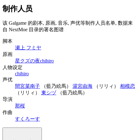
制作人员
该 Galgame 的剧本, 原画, 音乐, 声优等制作人员名单, 数据来
自 NextMoe 目录的署名图谱
脚本
瀬上 フミヤ
原画
星クズの夜
chihiro
人物设定
chihiro
声优
間宮菜南子
（藍乃絵馬）
湯宮由海
（リリィ）
相模恋
（リリィ）
東シヅ
（藍乃絵馬）
导演
那桜
作曲
すくろーす