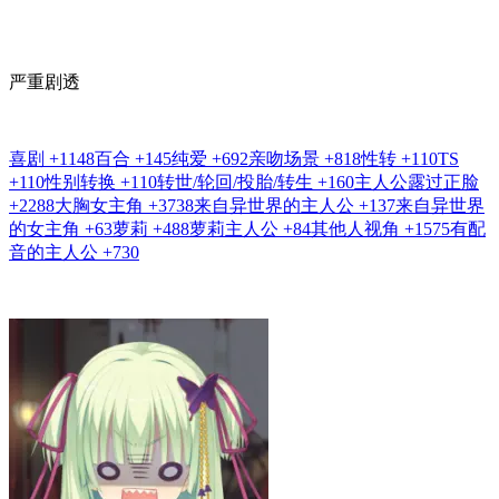
严重剧透
喜剧
+1148
百合
+145
纯爱
+692
亲吻场景
+818
性转
+110
TS
+110
性别转换
+110
转世/轮回/投胎/转生
+160
主人公露过正脸
+2288
大胸女主角
+3738
来自异世界的主人公
+137
来自异世界
的女主角
+63
萝莉
+488
萝莉主人公
+84
其他人视角
+1575
有配
音的主人公
+730