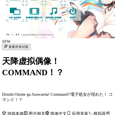
SFW
查看所有封面
天降虚拟偶像！
COMMAND！？
Denshi Otome ga Arawareta! Command!?
電子処女が現れた！ コ
マンド！？
游戏本体
图片相关
简体中文
应用直装
模拟器