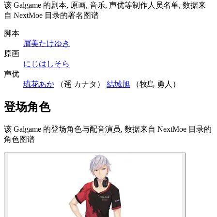
该 Galgame 的剧本, 原画, 音乐, 声优等制作人员名单, 数据来
自 NextMoe 目录的署名图谱
脚本
屑美たけゆき
原画
にじはしそら
声优
琉花あか
（遥 カナタ）
結城旭
（牧島 勇人）
登场角色
该 Galgame 的登场角色与配音演员, 数据来自 NextMoe 目录的
角色图谱