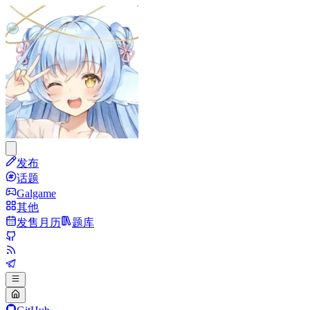
发布
话题
Galgame
其他
发售月历
题库