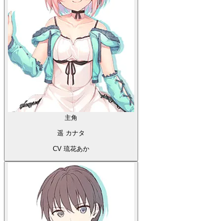
主角
遥 カナタ
CV 琉花あか