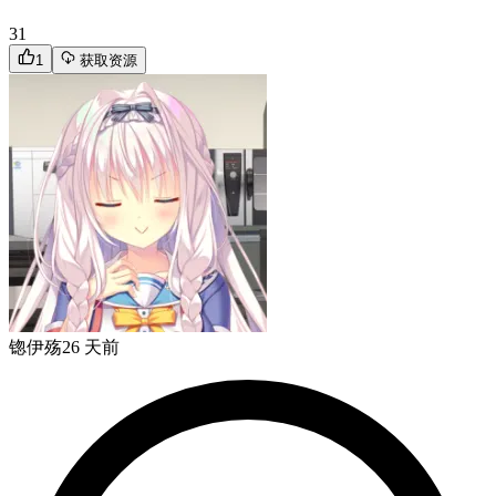
31
1
获取资源
锪伊殇
26 天前