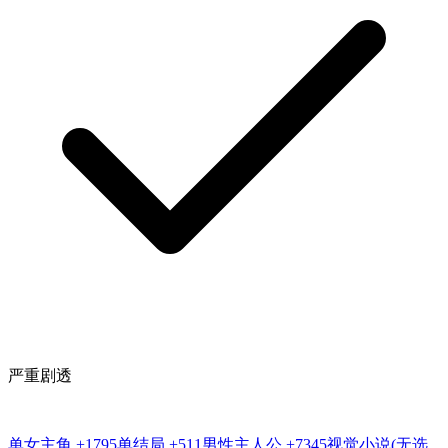
严重剧透
单女主角
+1795
单结局
+511
男性主人公
+7345
视觉小说(无选