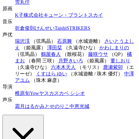
雪丸仟
原画
K子
株式会社キューン・プラント
スカイ
音乐
折倉俊則
けんせい
Taishi
STRIKERS
声优
瑞沢渓
（弦馬晶）
石原舞
（水城遊離）
さいとうよし
え
（姫風露）
澤田栞
（久遠寺ひな）
かわしまりの
（弦馬晶）
鶴屋春人
（散桜花）
藤咲ウサ
（QP）
橘
まお
（春間 三咲）
月野きいろ
（姫風露）
要しおり
（久遠寺ひな）
六本木天人
（モリス）
鹿瀬紫卯
（エ
リーゼ）
くすはら ゆい
（水城遊離 / 珠木 優灯）
中澤
アユム
（珠木 麻彦）
导演
椎原旬
Yow
ヤス
カスカベ シシオ
声乐
霜月はるか
みとせのりこ
中恵光城