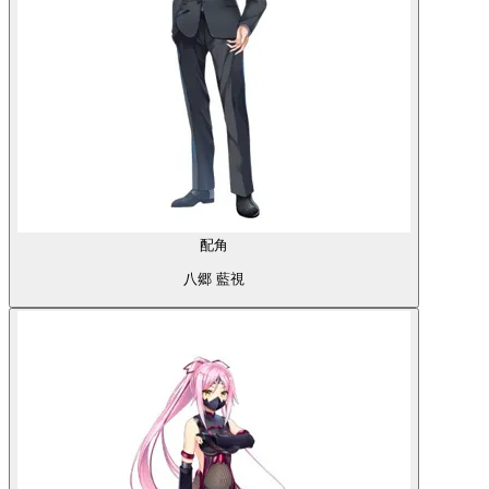
配角
八郷 藍視