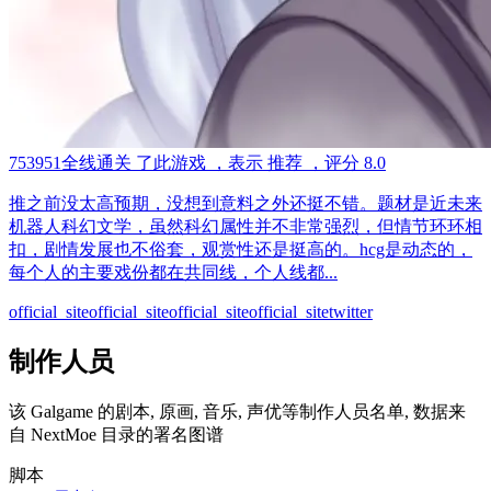
753951
全线通关
了此游戏
，表示
推荐
，评分
8.0
推之前没太高预期，没想到意料之外还挺不错。题材是近未来
机器人科幻文学，虽然科幻属性并不非常强烈，但情节环环相
扣，剧情发展也不俗套，观赏性还是挺高的。hcg是动态的，
每个人的主要戏份都在共同线，个人线都...
official_site
official_site
official_site
official_site
twitter
制作人员
该 Galgame 的剧本, 原画, 音乐, 声优等制作人员名单, 数据来
自 NextMoe 目录的署名图谱
脚本