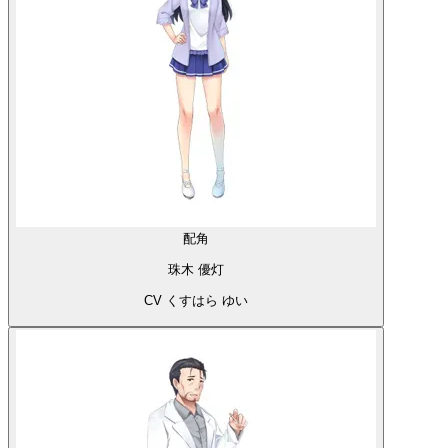
配角
珠木 優灯
CV くすはら ゆい