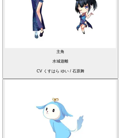
主角
水城遊離
CV くすはら ゆい / 石原舞