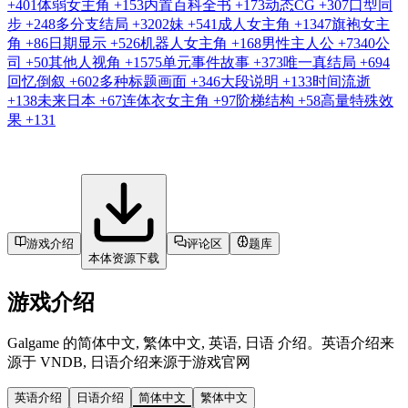
+401
体弱女主角
+153
内置百科全书
+173
动态CG
+307
口型同
步
+248
多分支结局
+3202
妹
+541
成人女主角
+1347
旗袍女主
角
+86
日期显示
+526
机器人女主角
+168
男性主人公
+7340
公
司
+50
其他人视角
+1575
单元事件故事
+373
唯一真结局
+694
回忆倒叙
+602
多种标题画面
+346
大段说明
+133
时间流逝
+138
未来日本
+67
连体衣女主角
+97
阶梯结构
+58
高量特殊效
果
+131
游戏介绍
评论区
题库
本体资源下载
游戏介绍
Galgame 的简体中文, 繁体中文, 英语, 日语 介绍。英语介绍来
源于 VNDB, 日语介绍来源于游戏官网
英语介绍
日语介绍
简体中文
繁体中文