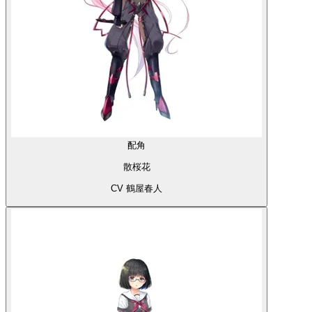
配角
散桜花
CV 鶴屋春人