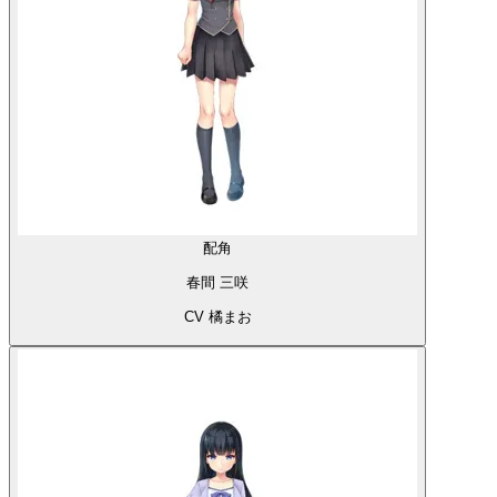
配角
春間 三咲
CV 橘まお