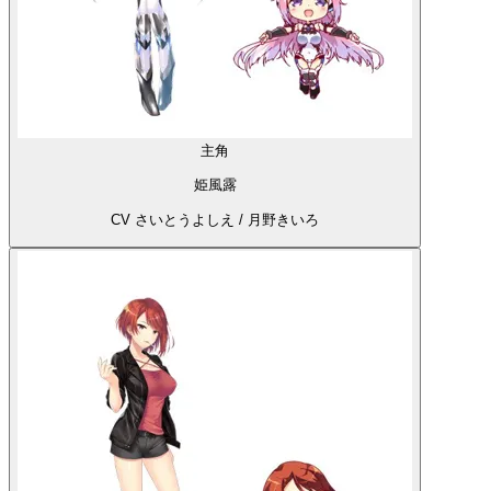
主角
姫風露
CV さいとうよしえ / 月野きいろ