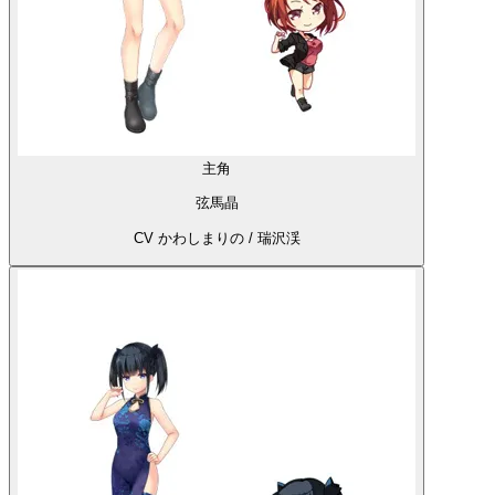
主角
弦馬晶
CV かわしまりの / 瑞沢渓