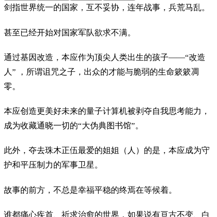
剑指世界统一的国家，互不妥协，连年战事，兵荒马乱。
甚至已经开始对国家军队欲求不满。
通过基因改造，本应作为顶尖人类出生的孩子——“改造
人” ，所谓诅咒之子，出众的才能与脆弱的生命簌簌凋
零。
本应创造更美好未来的量子计算机被剥夺自我思考能力，
成为收藏通晓一切的“大伪典图书馆”。
此外，夺去珠木正伍最爱的姐姐（人）的是，本应成为守
护和平压制力的军事卫星。
故事的前方，不总是幸福平稳的终焉在等候着。
谁都痛心疾首、祈求治愈的世界，如果说有亘古不变、白