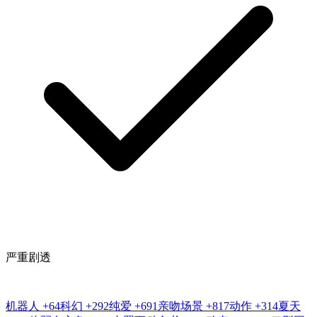
严重剧透
机器人
+64
科幻
+292
纯爱
+691
亲吻场景
+817
动作
+314
夏天