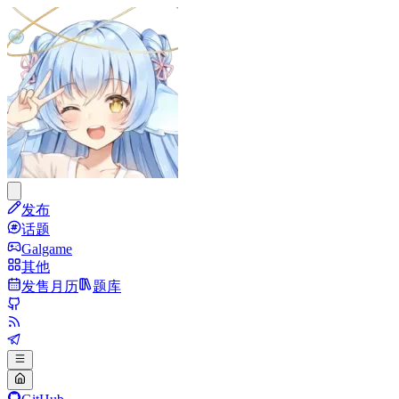
发布
话题
Galgame
其他
发售月历
题库