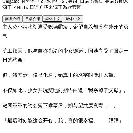
Galgame 的简体中文, 繁体中文, 英语, 日语 介绍。英语介绍来
源于 VNDB, 日语介绍来源于游戏官网
英语介绍
日语介绍
简体中文
繁体中文
主人公小清水朔遭受职场霸凌，企望自杀却没有赴死的勇
气。
旷工那天，他与自称为渚的少女邂逅，同她享受了限定一
日的约会。
但，渚实际上仅是化名，她真正的名字叫做桂木望。
不仅如此，少女开玩笑地向朔告白道「我杀掉了父母」。
谜团重重的约会落下帷幕后，朔与望共度良宵……。
「最后时刻能这么开心，我，真的很幸福。——拜拜」