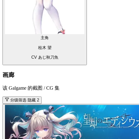
主角
桂木 望
CV あじ秋刀魚
画廊
该 Galgame 的截图 / CG 集
分级筛选
隐藏 2