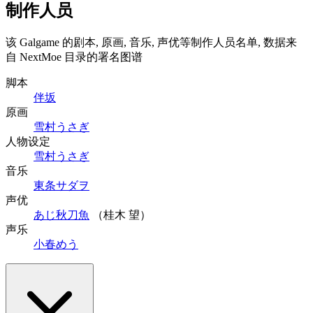
制作人员
该 Galgame 的剧本, 原画, 音乐, 声优等制作人员名单, 数据来
自 NextMoe 目录的署名图谱
脚本
伴坂
原画
雪村うさぎ
人物设定
雪村うさぎ
音乐
東条サダヲ
声优
あじ秋刀魚
（桂木 望）
声乐
小春めう