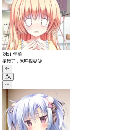
刘x
1 年前
按错了，果咩捏😥😥
0