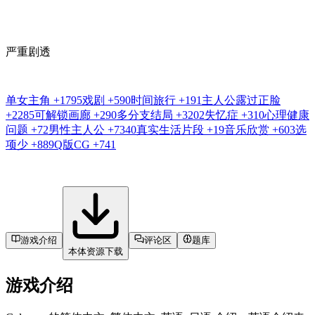
严重剧透
单女主角
+1795
戏剧
+590
时间旅行
+191
主人公露过正脸
+2285
可解锁画廊
+290
多分支结局
+3202
失忆症
+310
心理健康
问题
+72
男性主人公
+7340
真实生活片段
+19
音乐欣赏
+603
选
项少
+889
Q版CG
+741
游戏介绍
评论区
题库
本体资源下载
游戏介绍