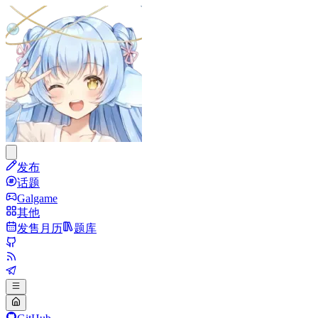
发布
话题
Galgame
其他
发售月历
题库