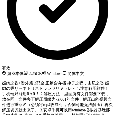
有效
游戏本体
2.25GB
Windows
简体中文
媚肉之香+番外篇 2部全 正篇含存档 律子之叹，由纪之香 媚
肉の香り～ネトリネトラレヤリヤラレ～ 1.注意解压软件！：
手机端只能用RAR！ 2.解压方法：里面所有文件都要下载，
放在同一文件夹下解压后缀为7z.001的文件，解压出的视频文
件进行重命名（必须将mp4改成zip，否侧可能无法解压）再次
解压资源就出来了。 3.安卓手机可以用winlator模拟器游玩部