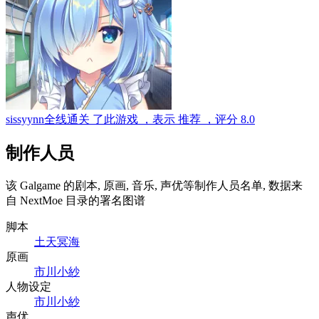
sissyynn
全线通关
了此游戏
，表示
推荐
，评分
8.0
制作人员
该 Galgame 的剧本, 原画, 音乐, 声优等制作人员名单, 数据来
自 NextMoe 目录的署名图谱
脚本
土天冥海
原画
市川小紗
人物设定
市川小紗
声优