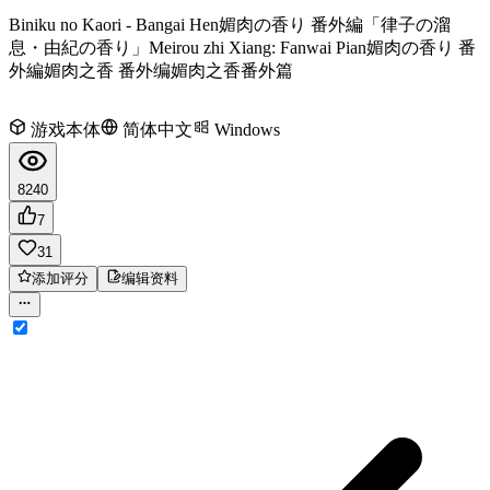
Biniku no Kaori - Bangai Hen
媚肉の香り 番外編「律子の溜
息・由紀の香り」
Meirou zhi Xiang: Fanwai Pian
媚肉の香り 番
外編
媚肉之香 番外编
媚肉之香番外篇
游戏本体
简体中文
Windows
8240
7
31
添加评分
编辑资料