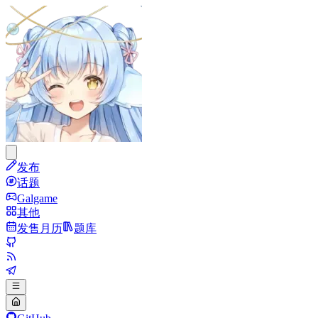
发布
话题
Galgame
其他
发售月历
题库