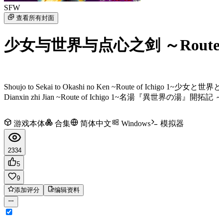
SFW
查看所有封面
少女与世界与点心之剑 ～Route o
Shoujo to Sekai to Okashi no Ken ~Route of Ichigo 1~
少女と世界とお菓
Dianxin zhi Jian ~Route of Ichigo 1~
名湯『異世界の湯』開拓記 
游戏本体
合集
简体中文
Windows
模拟器
2334
5
9
添加评分
编辑资料