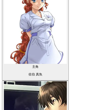
主角
佐伯 真魚