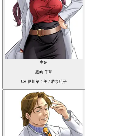
主角
露崎 千草
CV 夏川菜々美 / 若泉絵子