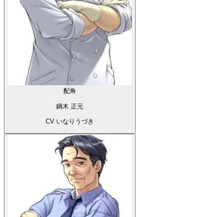
配角
鏑木 正元
CV いなりうづき