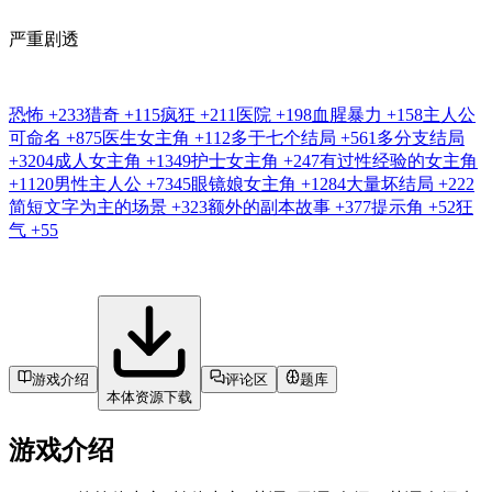
严重剧透
恐怖
+233
猎奇
+115
疯狂
+211
医院
+198
血腥暴力
+158
主人公
可命名
+875
医生女主角
+112
多于七个结局
+561
多分支结局
+3204
成人女主角
+1349
护士女主角
+247
有过性经验的女主角
+1120
男性主人公
+7345
眼镜娘女主角
+1284
大量坏结局
+222
简短文字为主的场景
+323
额外的副本故事
+377
提示角
+52
狂
气
+55
游戏介绍
评论区
题库
本体资源下载
游戏介绍