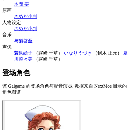
本間 要
原画
さめだ小判
人物设定
さめだ小判
音乐
与猶啓至
声优
若泉絵子
（露崎 千草）
いなりうづき
（鏑木 正元）
夏
川菜々美
（露崎 千草）
登场角色
该 Galgame 的登场角色与配音演员, 数据来自 NextMoe 目录的
角色图谱