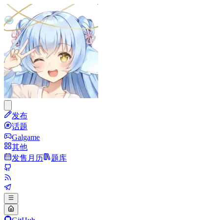
发布
话题
Galgame
其他
发售月历
题库