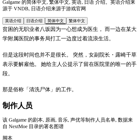
Galgame 的简体中文, 繁体中文, 英语, 日语 介绍。英语介绍来
源于 VNDB, 日语介绍来源于游戏官网
英语介绍
日语介绍
简体中文
繁体中文
贫困的无职业者八坂因为一心想成为医生， 而一边在某大
学附属医院的事务局打工一边度过着流浪生活。
但是这段时间也并不是很长。 突然，女副院长・露崎千草
表示要解雇他。 她给主人公提示了留在医院里的唯一的手
段。
那是俗称「清洗尸体」的工作。
制作人员
该 Galgame 的剧本, 原画, 音乐, 声优等制作人员名单, 数据来
自 NextMoe 目录的署名图谱
脚本