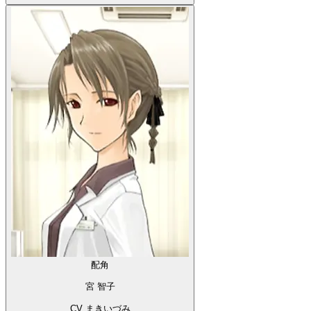
配角
宮 智子
CV まきいづみ