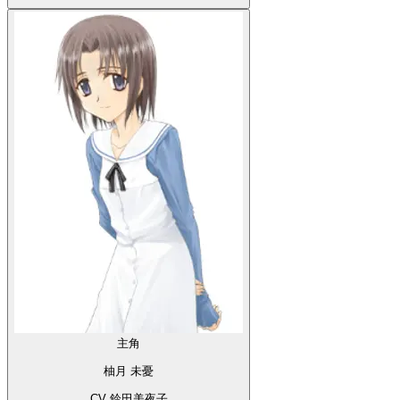
主角
柚月 未憂
CV 鈴田美夜子