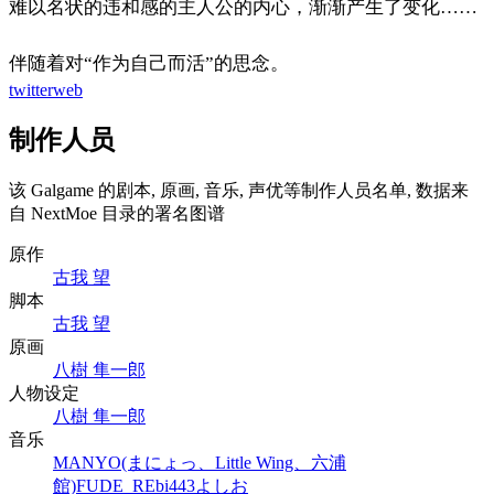
难以名状的违和感的主人公的内心，渐渐产生了变化……
伴随着对“作为自己而活”的思念。
twitter
web
制作人员
该 Galgame 的剧本, 原画, 音乐, 声优等制作人员名单, 数据来
自 NextMoe 目录的署名图谱
原作
古我 望
脚本
古我 望
原画
八樹 隼一郎
人物设定
八樹 隼一郎
音乐
MANYO(まにょっ、Little Wing、六浦
館)
FUDE_R
Ebi
443
よしお