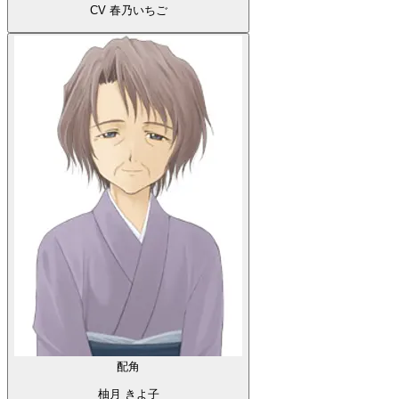
CV 春乃いちご
配角
柚月 きよ子