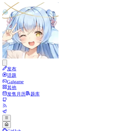
发布
话题
Galgame
其他
发售月历
题库