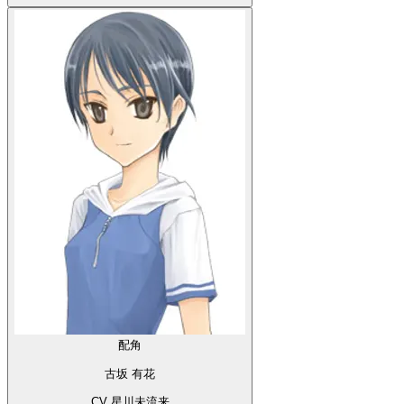
配角
古坂 有花
CV 星川未流来