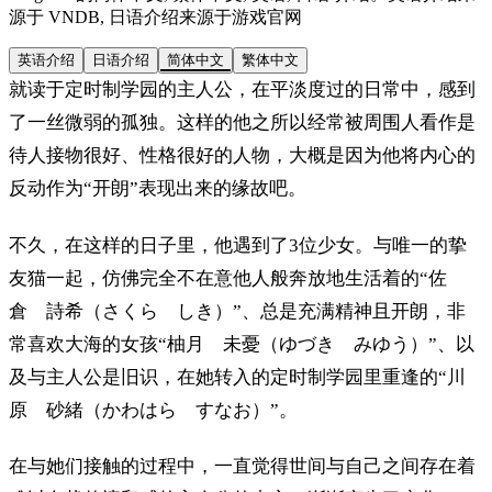
源于 VNDB, 日语介绍来源于游戏官网
英语介绍
日语介绍
简体中文
繁体中文
就读于定时制学园的主人公，在平淡度过的日常中，感到
了一丝微弱的孤独。这样的他之所以经常被周围人看作是
待人接物很好、性格很好的人物，大概是因为他将内心的
反动作为“开朗”表现出来的缘故吧。
不久，在这样的日子里，他遇到了3位少女。与唯一的挚
友猫一起，仿佛完全不在意他人般奔放地生活着的“佐
倉 詩希（さくら しき）”、总是充满精神且开朗，非
常喜欢大海的女孩“柚月 未憂（ゆづき みゆう）”、以
及与主人公是旧识，在她转入的定时制学园里重逢的“川
原 砂緒（かわはら すなお）”。
在与她们接触的过程中，一直觉得世间与自己之间存在着