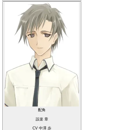
配角
設楽 章
CV 中澤 歩