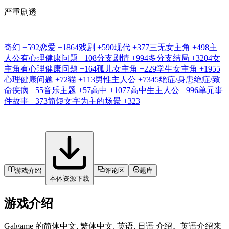
严重剧透
奇幻
+592
恋爱
+1864
戏剧
+590
现代
+377
三无女主角
+498
主
人公有心理健康问题
+108
分支剧情
+994
多分支结局
+3204
女
主角有心理健康问题
+164
孤儿女主角
+229
学生女主角
+1955
心理健康问题
+72
猫
+113
男性主人公
+7345
绝症/身患绝症/致
命疾病
+55
音乐主题
+57
高中
+1077
高中生主人公
+996
单元事
件故事
+373
简短文字为主的场景
+323
游戏介绍
评论区
题库
本体资源下载
游戏介绍
Galgame 的简体中文, 繁体中文, 英语, 日语 介绍。英语介绍来