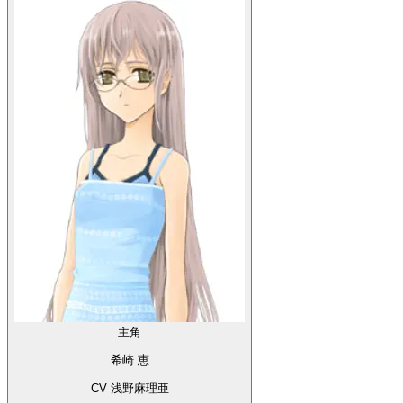
主角
希崎 恵
CV 浅野麻理亜