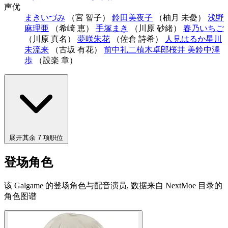
声优
まきいづみ
（宮 智子）
鈴田美夜子
（柚月 未憂）
浅野
麻理亜
（希崎 恵）
手塚まき
（川原 砂緒）
春乃いちご
（川原 真名）
夢咲朱花
（佐倉 詩希）
人見はるか
星川
未流来
（古坂 有花）
前中礼二
植木卓郎
桜井 美鈴
中澤
歩
（設楽 章）
展开其余 7 项职位
登场角色
该 Galgame 的登场角色与配音演员, 数据来自 NextMoe 目录的
角色图谱