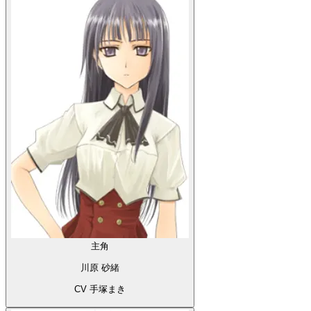
主角
川原 砂緒
CV 手塚まき