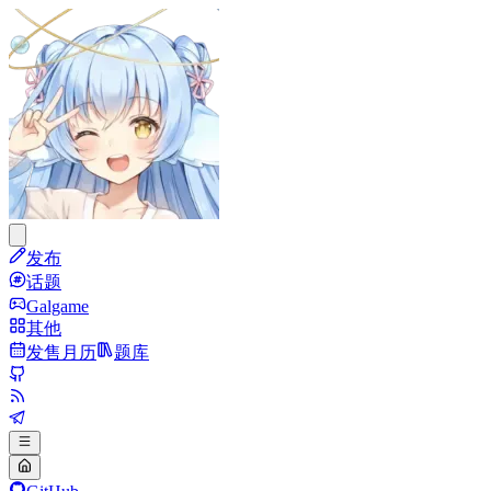
发布
话题
Galgame
其他
发售月历
题库