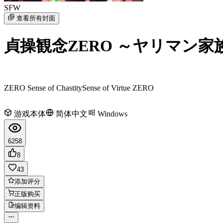
SFW
查看所有封面
貞操観念ZERO ～ヤリマン
ZERO Sense of Chastity
Sense of Virtue ZERO
游戏本体
简体中文
Windows
6258
8
43
添加评分
正版购买
编辑资料