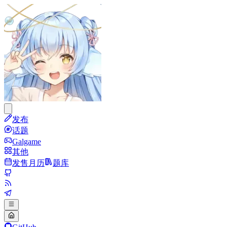
发布
话题
Galgame
其他
发售月历
题库